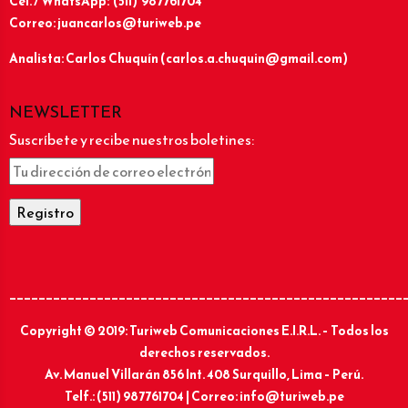
Cel. / WhatsApp: (511) 987761704
Correo: juancarlos@turiweb.pe
Analista: Carlos Chuquín (carlos.a.chuquin@gmail.com)
NEWSLETTER
Suscríbete y recibe nuestros boletines:
______________________________________________________
Copyright © 2019: Turiweb Comunicaciones E.I.R.L. – Todos los
derechos reservados.
Av. Manuel Villarán 856 Int. 408 Surquillo, Lima – Perú.
Telf.: (511) 987761704 | Correo: info@turiweb.pe