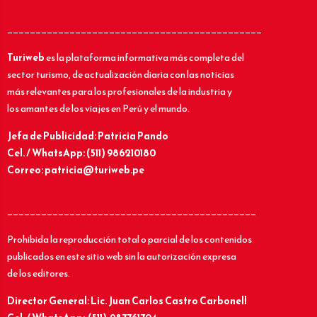
_____________________________________________
Turiweb
es la plataforma informativa más completa del
sector turismo, de actualización diaria con las noticias
más relevantes para los profesionales de la industria y
los amantes de los viajes en Perú y el mundo.
Jefa de Publicidad: Patricia Pando
Cel. / WhatsApp: (511) 986210180
Correo: patricia@turiweb.pe
____________________________________________
Prohibida la reproducción total o parcial de los contenidos
publicados en este sitio web sin la autorización expresa
de los editores.
Director General: Lic.
Juan Carlos Castro Carbonell