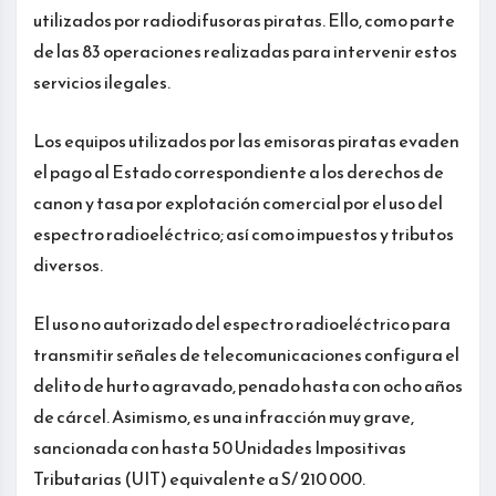
utilizados por radiodifusoras piratas. Ello, como parte
de las 83 operaciones realizadas para intervenir estos
servicios ilegales.
Los equipos utilizados por las emisoras piratas evaden
el pago al Estado correspondiente a los derechos de
canon y tasa por explotación comercial por el uso del
espectro radioeléctrico; así como impuestos y tributos
diversos.
El uso no autorizado del espectro radioeléctrico para
transmitir señales de telecomunicaciones configura el
delito de hurto agravado, penado hasta con ocho años
de cárcel. Asimismo, es una infracción muy grave,
sancionada con hasta 50 Unidades Impositivas
Tributarias (UIT) equivalente a S/ 210 000.