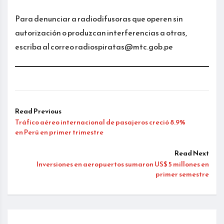
Para denunciar a radiodifusoras que operen sin
autorización o produzcan interferencias a otras,
escriba al correo radiospiratas@mtc.gob.pe
Read Previous
Tráfico aéreo internacional de pasajeros creció 8.9%
en Perú en primer trimestre
Read Next
Inversiones en aeropuertos sumaron US$ 5 millones en
primer semestre