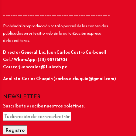
____________________________________________
Prohibida la reproducción total o parcial de los contenidos
publicados en este sitio web sin la autorización expresa
de los editores.
Director General: Lic.
Juan Carlos Castro Carbonell
Cel. / WhatsApp: (511) 987761704
Correo: juancarlos@turiweb.pe
Analista: Carlos Chuquín (carlos.a.chuquin@gmail.com)
NEWSLETTER
Suscríbete y recibe nuestros boletines: