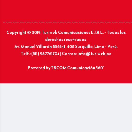
______________________________________________________
Copyright © 2019: Turiweb Comunicaciones E.I.R.L. – Todos los
derechos reservados.
Av. Manuel Villarán 856 Int. 408 Surquillo, Lima – Perú.
Telf.: (511) 987761704 | Correo: info@turiweb.pe
Powered by
TBCOM Comunicación 360°