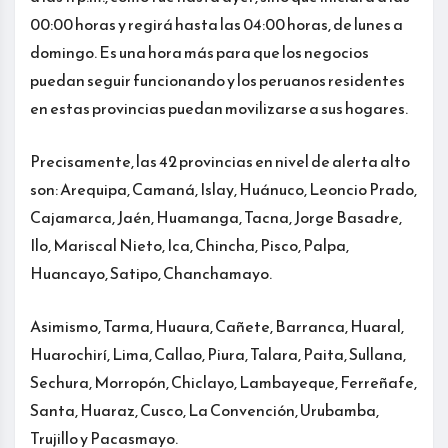
00:00 horas y regirá hasta las 04:00 horas, de lunes a
domingo. Es una hora más para que los negocios
puedan seguir funcionando y los peruanos residentes
en estas provincias puedan movilizarse a sus hogares.
Precisamente, las 42 provincias en nivel de alerta alto
son: Arequipa, Camaná, Islay, Huánuco, Leoncio Prado,
Cajamarca, Jaén, Huamanga, Tacna, Jorge Basadre,
Ilo, Mariscal Nieto, Ica, Chincha, Pisco, Palpa,
Huancayo, Satipo, Chanchamayo.
Asimismo, Tarma, Huaura, Cañete, Barranca, Huaral,
Huarochirí, Lima, Callao, Piura, Talara, Paita, Sullana,
Sechura, Morropón, Chiclayo, Lambayeque, Ferreñafe,
Santa, Huaraz, Cusco, La Convención, Urubamba,
Trujillo y Pacasmayo.