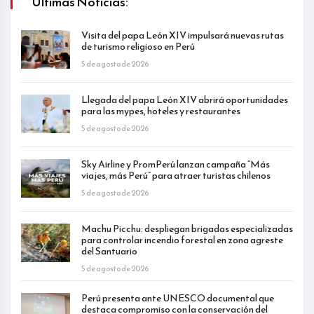
Últimas Noticias:
Visita del papa León XIV impulsará nuevas rutas
de turismo religioso en Perú
5 de agosto de 2026
Llegada del papa León XIV abrirá oportunidades
para las mypes, hoteles y restaurantes
5 de agosto de 2026
Sky Airline y PromPerú lanzan campaña “Más
viajes, más Perú” para atraer turistas chilenos
5 de agosto de 2026
Machu Picchu: despliegan brigadas especializadas
para controlar incendio forestal en zona agreste
del Santuario
5 de agosto de 2026
Perú presenta ante UNESCO documental que
destaca compromiso con la conservación del