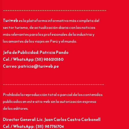
_____________________________________________
Turiweb
es la plataforma informativa más completa del
sector turismo, de actualización diaria con las noticias
más relevantes para los profesionales de la industria y
los amantes de los viajes en Perú y el mundo.
Jefa de Publicidad: Patricia Pando
Cel. / WhatsApp: (511) 986210180
Correo: patricia@turiweb.pe
____________________________________________
Prohibida la reproducción total o parcial de los contenidos
publicados en este sitio web sin la autorización expresa
de los editores.
Director General: Lic.
Juan Carlos Castro Carbonell
Cel. / WhatsApp: (511) 987761704