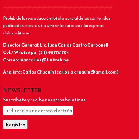
____________________________________________
Prohibida la reproducción total o parcial de los contenidos
publicados en este sitio web sin la autorización expresa
de los editores.
Director General: Lic.
Juan Carlos Castro Carbonell
Cel. / WhatsApp: (511) 987761704
Correo: juancarlos@turiweb.pe
Analista: Carlos Chuquín (carlos.a.chuquin@gmail.com)
NEWSLETTER
Suscríbete y recibe nuestros boletines: