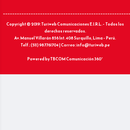
______________________________________________________
Copyright © 2019: Turiweb Comunicaciones E.I.R.L. – Todos los
derechos reservados.
Av. Manuel Villarán 856 Int. 408 Surquillo, Lima – Perú.
Telf.: (511) 987761704 | Correo: info@turiweb.pe
Powered by
TBCOM Comunicación 360°