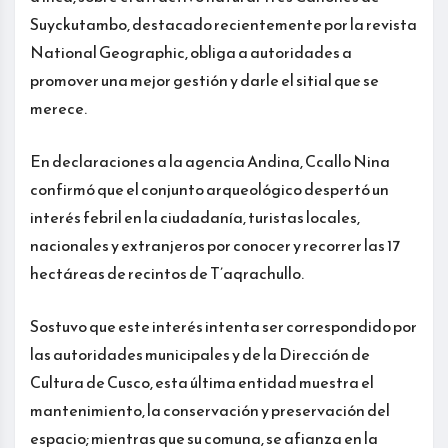
Suyckutambo, destacado recientemente por la revista
National Geographic, obliga a autoridades a
promover una mejor gestión y darle el sitial que se
merece.
En declaraciones a la agencia Andina, Ccallo Nina
confirmó que el conjunto arqueológico despertó un
interés febril en la ciudadanía, turistas locales,
nacionales y extranjeros por conocer y recorrer las 17
hectáreas de recintos de T’aqrachullo.
Sostuvo que este interés intenta ser correspondido por
las autoridades municipales y de la Dirección de
Cultura de Cusco, esta última entidad muestra el
mantenimiento, la conservación y preservación del
espacio; mientras que su comuna, se afianza en la