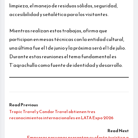
limpieza, el manejo de residuos sólidos, seguridad,
accesibilidad y señalética para los visitantes.
Mientras realizan estos trabajos, afirma que
participan en mesas técnicas con la entidad cultural,
una última fue el 1 de junio y la próxima será el 1 de julio.
Durante estas reuniones el tema fundamental es
T’aqrachullo como fuente de identidad y desarrollo.
Read Previous
Tropic Travel y Condor Travel obtienen tres
reconocimientos internacionales en LATA Expo 2026
Read Next
Empresas peruanas presentan su oferta turística a