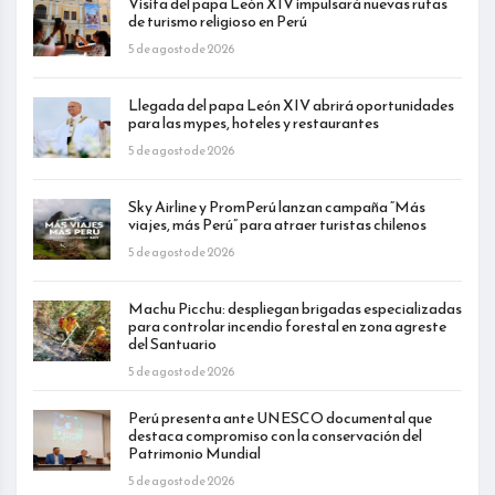
Visita del papa León XIV impulsará nuevas rutas
de turismo religioso en Perú
5 de agosto de 2026
Llegada del papa León XIV abrirá oportunidades
para las mypes, hoteles y restaurantes
5 de agosto de 2026
Sky Airline y PromPerú lanzan campaña “Más
viajes, más Perú” para atraer turistas chilenos
5 de agosto de 2026
Machu Picchu: despliegan brigadas especializadas
para controlar incendio forestal en zona agreste
del Santuario
5 de agosto de 2026
Perú presenta ante UNESCO documental que
destaca compromiso con la conservación del
Patrimonio Mundial
5 de agosto de 2026