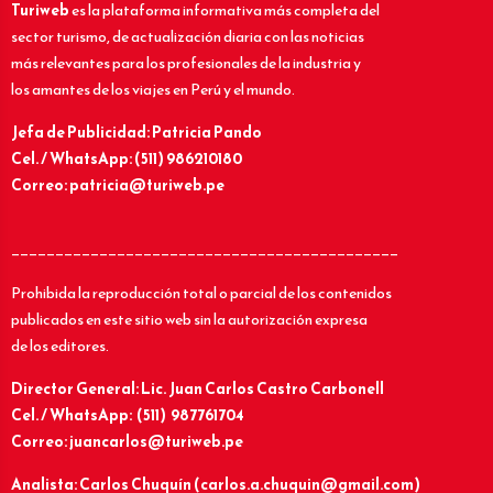
Turiweb
es la plataforma informativa más completa del
sector turismo, de actualización diaria con las noticias
más relevantes para los profesionales de la industria y
los amantes de los viajes en Perú y el mundo.
Jefa de Publicidad: Patricia Pando
Cel. / WhatsApp: (511) 986210180
Correo: patricia@turiweb.pe
____________________________________________
Prohibida la reproducción total o parcial de los contenidos
publicados en este sitio web sin la autorización expresa
de los editores.
Director General: Lic.
Juan Carlos Castro Carbonell
Cel. / WhatsApp: (511) 987761704
Correo: juancarlos@turiweb.pe
Analista: Carlos Chuquín (carlos.a.chuquin@gmail.com)