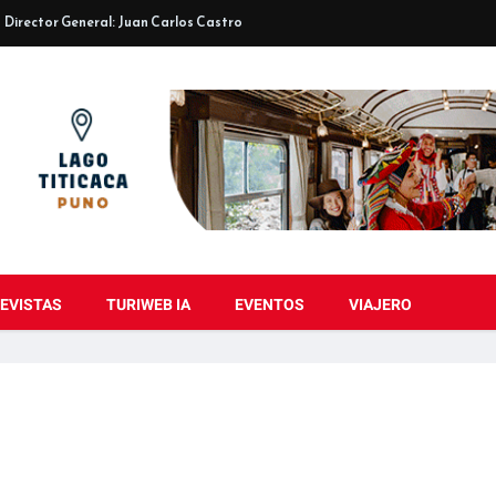
Director General: Juan Carlos Castro
EVISTAS
TURIWEB IA
EVENTOS
VIAJERO