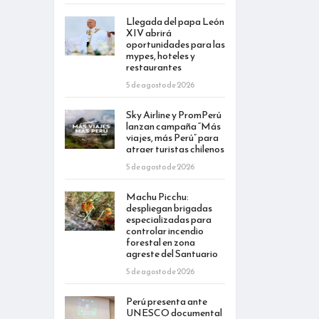
Llegada del papa León
XIV abrirá
oportunidades para las
mypes, hoteles y
restaurantes
5 de agosto de 2026
Sky Airline y PromPerú
lanzan campaña “Más
viajes, más Perú” para
atraer turistas chilenos
5 de agosto de 2026
Machu Picchu:
despliegan brigadas
especializadas para
controlar incendio
forestal en zona
agreste del Santuario
5 de agosto de 2026
Perú presenta ante
UNESCO documental