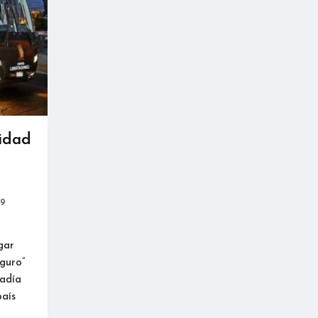
ridad
19
gar
eguro”
tadía
país