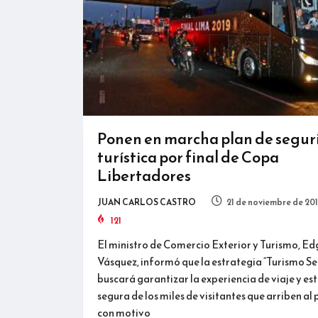
Ponen en marcha plan de segu
turística por final de Copa
Libertadores
JUAN CARLOS CASTRO
21 de noviembre de 20
121
El ministro de Comercio Exterior y Turismo, Ed
Vásquez, informó que la estrategia “Turismo S
buscará garantizar la experiencia de viaje y es
segura de los miles de visitantes que arriben al 
con motivo