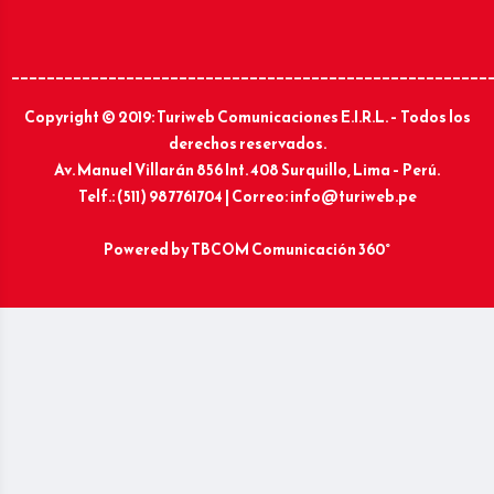
______________________________________________________
Copyright © 2019: Turiweb Comunicaciones E.I.R.L. – Todos los
derechos reservados.
Av. Manuel Villarán 856 Int. 408 Surquillo, Lima – Perú.
Telf.: (511) 987761704 | Correo: info@turiweb.pe
Powered by
TBCOM Comunicación 360°