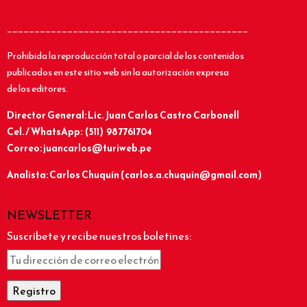
____________________________________________
Prohibida la reproducción total o parcial de los contenidos
publicados en este sitio web sin la autorización expresa
de los editores.
Director General: Lic.
Juan Carlos Castro Carbonell
Cel. / WhatsApp: (511) 987761704
Correo: juancarlos@turiweb.pe
Analista: Carlos Chuquín (carlos.a.chuquin@gmail.com)
NEWSLETTER
Suscríbete y recibe nuestros boletines: