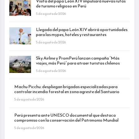
Visita del papa León XIV impulsará nuevas rutas
de turismo religioso en Perú
5 de agosto de 2026
Llegada del papa León XIV abrirá oportunidades
para las mypes, hoteles y restaurantes
5 de agosto de 2026
Sky Airline y PromPerú lanzan campaña “Más
viajes, más Perú” para atraer turistas chilenos
5 de agosto de 2026
Machu Picchu: despliegan brigadas especializadas para
controlar incendio forestal en zona agreste del Santuario
5 de agosto de 2026
Perú presenta ante UNESCO documental que destaca
compromiso con la conservación del Patrimonio Mundial
5 de agosto de 2026