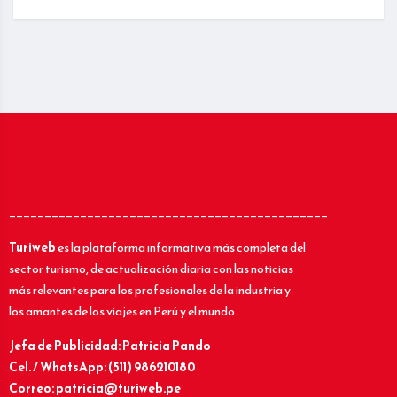
_____________________________________________
Turiweb
es la plataforma informativa más completa del
sector turismo, de actualización diaria con las noticias
más relevantes para los profesionales de la industria y
los amantes de los viajes en Perú y el mundo.
Jefa de Publicidad: Patricia Pando
Cel. / WhatsApp: (511) 986210180
Correo: patricia@turiweb.pe