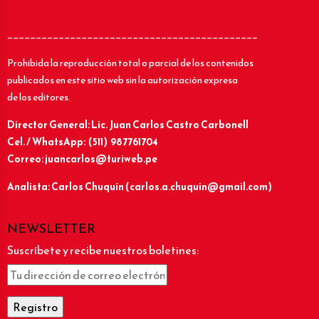
____________________________________________
Prohibida la reproducción total o parcial de los contenidos
publicados en este sitio web sin la autorización expresa
de los editores.
Director General: Lic.
Juan Carlos Castro Carbonell
Cel. / WhatsApp: (511) 987761704
Correo: juancarlos@turiweb.pe
Analista: Carlos Chuquín (carlos.a.chuquin@gmail.com)
NEWSLETTER
Suscríbete y recibe nuestros boletines: