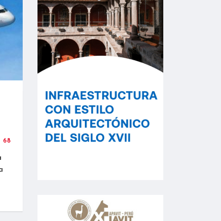
68
a
a