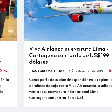
Viva Air lanza nueva ruta Lima –
Cartagena con tarifa de US$ 199
a
dólares
54
JUAN CARLOS CASTRO
12 de marzo de 2019
ón, la
Como parte de su plan de expansión en la región, l
do
aerolínea de bajo costo Viva Air anunció la salida 
uta
venta de su nueva ruta internacional Lima –
Cartagena con una tarifa de US$