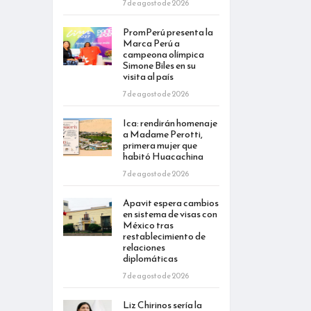
7 de agosto de 2026
PromPerú presenta la
Marca Perú a
campeona olímpica
Simone Biles en su
visita al país
7 de agosto de 2026
Ica: rendirán homenaje
a Madame Perotti,
primera mujer que
habitó Huacachina
7 de agosto de 2026
Apavit espera cambios
en sistema de visas con
México tras
restablecimiento de
relaciones
diplomáticas
7 de agosto de 2026
Liz Chirinos sería la