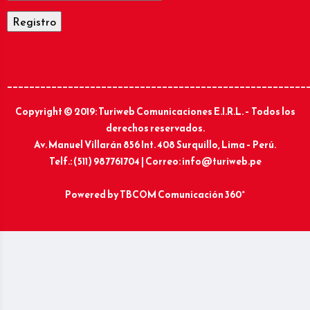
______________________________________________________
Copyright © 2019: Turiweb Comunicaciones E.I.R.L. – Todos los
derechos reservados.
Av. Manuel Villarán 856 Int. 408 Surquillo, Lima – Perú.
Telf.: (511) 987761704 | Correo: info@turiweb.pe
Powered by
TBCOM Comunicación 360°