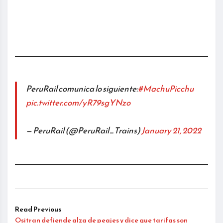
PeruRail comunica lo siguiente:
#MachuPicchu
pic.twitter.com/yR79sgYNzo
— PeruRail (@PeruRail_Trains)
January 21, 2022
Read Previous
Ositran defiende alza de peajes y dice que tarifas son