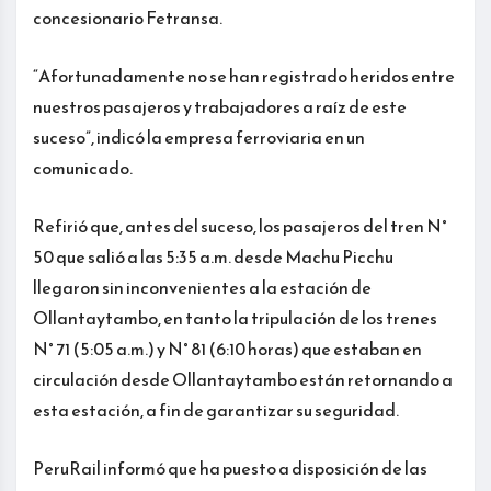
concesionario Fetransa.
“Afortunadamente no se han registrado heridos entre
nuestros pasajeros y trabajadores a raíz de este
suceso”, indicó la empresa ferroviaria en un
comunicado.
Refirió que, antes del suceso, los pasajeros del tren N°
50 que salió a las 5:35 a.m. desde Machu Picchu
llegaron sin inconvenientes a la estación de
Ollantaytambo, en tanto la tripulación de los trenes
N° 71 (5:05 a.m.) y N° 81 (6:10 horas) que estaban en
circulación desde Ollantaytambo están retornando a
esta estación, a fin de garantizar su seguridad.
PeruRail informó que ha puesto a disposición de las