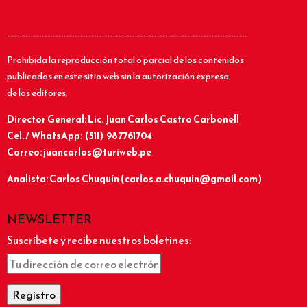
____________________________________________
Prohibida la reproducción total o parcial de los contenidos
publicados en este sitio web sin la autorización expresa
de los editores.
Director General: Lic.
Juan Carlos Castro Carbonell
Cel. / WhatsApp: (511) 987761704
Correo: juancarlos@turiweb.pe
Analista: Carlos Chuquín (carlos.a.chuquin@gmail.com)
NEWSLETTER
Suscríbete y recibe nuestros boletines: