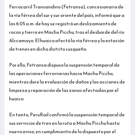
Ferrocarril Transandino (Fetransa), concesionario de
la vía férrea del sur y sur oriente del país, informó que a
las 6:05 a.m. de hoy se registró un deslizamiento de
rocas y tierra en Machu Picchu, tras el desborde del río
Alccamayo. El huaico afectó la vía férrea y la estación
de trenes en dicho distrito cusqueño.
Por ello, Fetransa dispuso la suspensión temporal de
las operaciones ferroviarias hacia Machu Picchu,
mientras dure la evaluación de daños y las acciones de
limpieza y reparación de las zonas afectadas por el
huaico.
En tanto, PeruRail confirmó la suspensión temporal de
sus servicios de tren en la ruta a Machu Picchu hasta
nuevo aviso, en cumplimiento de lo dispuesto por el