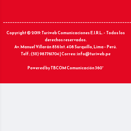
______________________________________________________
Copyright © 2019: Turiweb Comunicaciones E.I.R.L. – Todos los
derechos reservados.
Av. Manuel Villarán 856 Int. 408 Surquillo, Lima – Perú.
Telf.: (511) 987761704 | Correo: info@turiweb.pe
Powered by
TBCOM Comunicación 360°