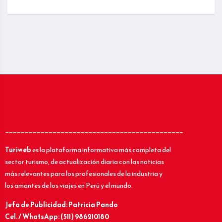
_____________________________________________
Turiweb
es la plataforma informativa más completa del
sector turismo, de actualización diaria con las noticias
más relevantes para los profesionales de la industria y
los amantes de los viajes en Perú y el mundo.
Jefa de Publicidad: Patricia Pando
Cel. / WhatsApp: (511) 986210180