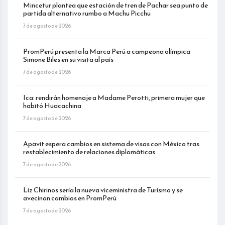
Mincetur plantea que estación de tren de Pachar sea punto de
partida alternativo rumbo a Machu Picchu
7 de agosto de 2026
PromPerú presenta la Marca Perú a campeona olímpica
Simone Biles en su visita al país
7 de agosto de 2026
Ica: rendirán homenaje a Madame Perotti, primera mujer que
habitó Huacachina
7 de agosto de 2026
Apavit espera cambios en sistema de visas con México tras
restablecimiento de relaciones diplomáticas
7 de agosto de 2026
Liz Chirinos sería la nueva viceministra de Turismo y se
avecinan cambios en PromPerú
7 de agosto de 2026