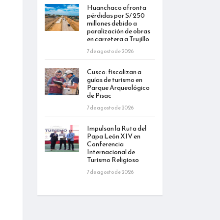
Huanchaco afronta
pérdidas por S/ 250
millones debido a
paralización de obras
en carretera a Trujillo
7 de agosto de 2026
Cusco: fiscalizan a
guías de turismo en
Parque Arqueológico
de Pisac
7 de agosto de 2026
Impulsan la Ruta del
Papa León XIV en
Conferencia
Internacional de
Turismo Religioso
7 de agosto de 2026