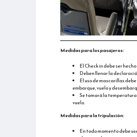
Medidas para los pasajeros:
El Check in debe ser hecho
Deben llenar la declaració
El uso de mascarillas debe
embarque, vuelo y desembarq
Se tomará la temperatura
vuelo.
Medidas para la tripulación:
En todo momento debe usar 