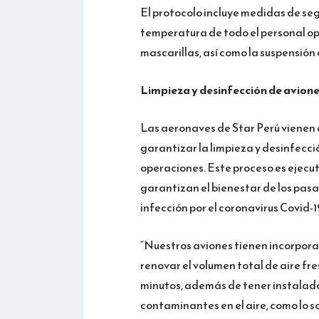
El protocolo incluye medidas de seg
temperatura de todo el personal ope
mascarillas, así como la suspensión 
Limpieza y desinfección de avione
Las aeronaves de Star Perú vienen
garantizar la limpieza y desinfecci
operaciones. Este proceso es ejecut
garantizan el bienestar de los pasaj
infección por el coronavirus Covid-1
“Nuestros aviones tienen incorpora
renovar el volumen total de aire fre
minutos, además de tener instalad
contaminantes en el aire, como lo so