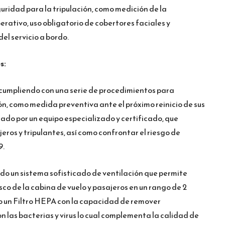
uridad para la tripulación, como medición de la
rativo, uso obligatorio de cobertores faciales y
del servicio a bordo.
s:
 cumpliendo con una serie de procedimientos para
ón, como medida preventiva ante el próximo reinicio de sus
ado por un equipo especializado y certificado, que
eros y tripulantes, así como confrontar el riesgo de
9.
do un sistema sofisticado de ventilación que permite
sco de la cabina de vuelo y pasajeros en un rango de 2
o un Filtro HEPA con la capacidad de remover
n las bacterias y virus lo cual complementa la calidad de