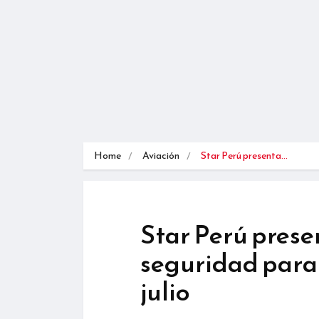
Home
Aviación
Star Perú presenta…
Star Perú prese
seguridad para r
julio