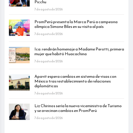
Picchu
7 de agosto de 2026
PromPerú presenta la Marca Perú a campeona
olímpica Simone Biles en su visita al país
7 de agosto de 2026
Ica: rendirán homenaje a Madame Perotti, primera
mujer que habitó Huacachina
7 de agosto de 2026
Apavit espera cambios en sistema de visas con
México tras restablecimiento de relaciones
diplomáticas
7 de agosto de 2026
Liz Chirinos sería la nueva viceministra de Turismo
y se avecinan cambios en PromPerú
7 de agosto de 2026