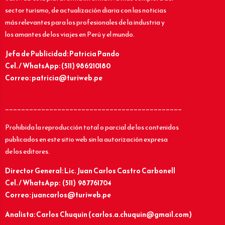
sector turismo, de actualización diaria con las noticias
más relevantes para los profesionales de la industria y
los amantes de los viajes en Perú y el mundo.
Jefa de Publicidad: Patricia Pando
Cel. / WhatsApp: (511) 986210180
Correo: patricia@turiweb.pe
____________________________________________
Prohibida la reproducción total o parcial de los contenidos
publicados en este sitio web sin la autorización expresa
de los editores.
Director General: Lic.
Juan Carlos Castro Carbonell
Cel. / WhatsApp: (511) 987761704
Correo: juancarlos@turiweb.pe
Analista: Carlos Chuquín (carlos.a.chuquin@gmail.com)