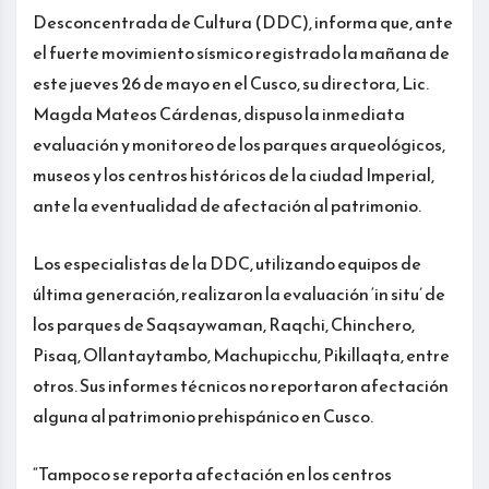
Desconcentrada de Cultura (DDC), informa que, ante
el fuerte movimiento sísmico registrado la mañana de
este jueves 26 de mayo en el Cusco, su directora, Lic.
Magda Mateos Cárdenas, dispuso la inmediata
evaluación y monitoreo de los parques arqueológicos,
museos y los centros históricos de la ciudad Imperial,
ante la eventualidad de afectación al patrimonio.
Los especialistas de la DDC, utilizando equipos de
última generación, realizaron la evaluación ‘in situ’ de
los parques de Saqsaywaman, Raqchi, Chinchero,
Pisaq, Ollantaytambo, Machupicchu, Pikillaqta, entre
otros. Sus informes técnicos no reportaron afectación
alguna al patrimonio prehispánico en Cusco.
“Tampoco se reporta afectación en los centros