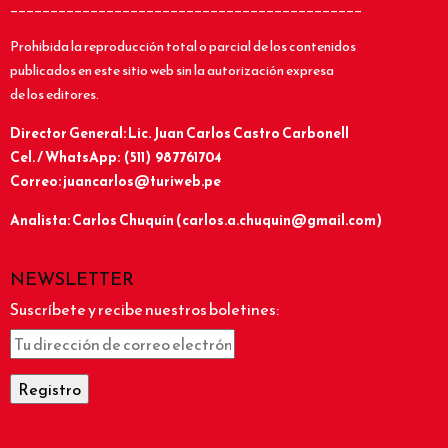
____________________________________________
Prohibida la reproducción total o parcial de los contenidos
publicados en este sitio web sin la autorización expresa
de los editores.
Director General: Lic.
Juan Carlos Castro Carbonell
Cel. / WhatsApp: (511) 987761704
Correo: juancarlos@turiweb.pe
Analista: Carlos Chuquín (carlos.a.chuquin@gmail.com)
NEWSLETTER
Suscríbete y recibe nuestros boletines: