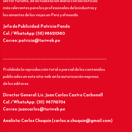
sector turismo, de actualización diaria con las noticias
más relevantes para los profesionales de la industria y
los amantes de los viajes en Perú y el mundo.
Jefa de Publicidad: Patricia Pando
Cel. / WhatsApp: (511) 986210180
Correo: patricia@turiweb.pe
____________________________________________
Prohibida la reproducción total o parcial de los contenidos
publicados en este sitio web sin la autorización expresa
de los editores.
Director General: Lic.
Juan Carlos Castro Carbonell
Cel. / WhatsApp: (511) 987761704
Correo: juancarlos@turiweb.pe
Analista: Carlos Chuquín (carlos.a.chuquin@gmail.com)