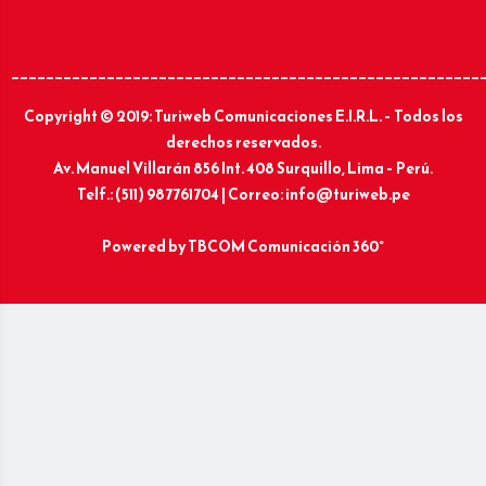
______________________________________________________
Copyright © 2019: Turiweb Comunicaciones E.I.R.L. – Todos los
derechos reservados.
Av. Manuel Villarán 856 Int. 408 Surquillo, Lima – Perú.
Telf.: (511) 987761704 | Correo: info@turiweb.pe
Powered by
TBCOM Comunicación 360°