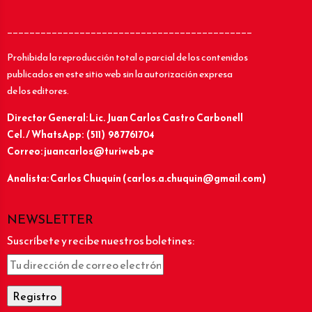
____________________________________________
Prohibida la reproducción total o parcial de los contenidos
publicados en este sitio web sin la autorización expresa
de los editores.
Director General: Lic.
Juan Carlos Castro Carbonell
Cel. / WhatsApp: (511) 987761704
Correo: juancarlos@turiweb.pe
Analista: Carlos Chuquín (carlos.a.chuquin@gmail.com)
NEWSLETTER
Suscríbete y recibe nuestros boletines: