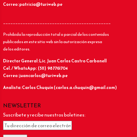
Correo: patricia@turiweb.pe
____________________________________________
Prohibida la reproducción total o parcial de los contenidos
publicados en este sitio web sin la autorización expresa
de los editores.
Director General: Lic.
Juan Carlos Castro Carbonell
Cel. / WhatsApp: (511) 987761704
Correo: juancarlos@turiweb.pe
Analista: Carlos Chuquín (carlos.a.chuquin@gmail.com)
NEWSLETTER
Suscríbete y recibe nuestros boletines: