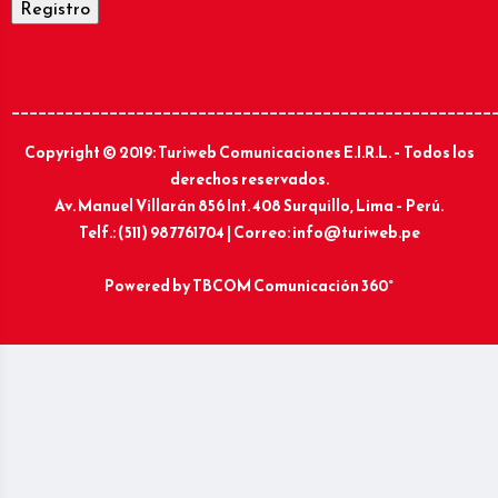
______________________________________________________
Copyright © 2019: Turiweb Comunicaciones E.I.R.L. – Todos los
derechos reservados.
Av. Manuel Villarán 856 Int. 408 Surquillo, Lima – Perú.
Telf.: (511) 987761704 | Correo: info@turiweb.pe
Powered by
TBCOM Comunicación 360°