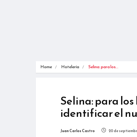
Home
Hotelería
Selina: para los…
Selina: para los
identificar el nu
Juan Carlos Castro
20 de septiembr