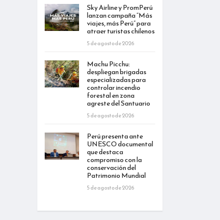
Sky Airline y PromPerú
lanzan campaña “Más
viajes, más Perú” para
atraer turistas chilenos
5 de agosto de 2026
Machu Picchu:
despliegan brigadas
especializadas para
controlar incendio
forestal en zona
agreste del Santuario
5 de agosto de 2026
Perú presenta ante
UNESCO documental
que destaca
compromiso con la
conservación del
Patrimonio Mundial
5 de agosto de 2026