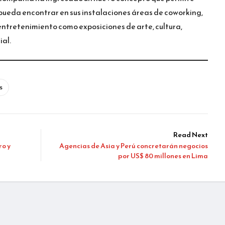
l pueda encontrar en sus instalaciones áreas de coworking,
entretenimiento como exposiciones de arte, cultura,
ial.
s
Read Next
ro y
Agencias de Asia y Perú concretarán negocios
por US$ 80 millones en Lima