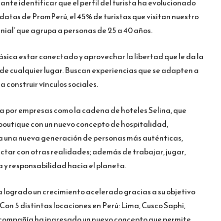
ante identificar que el perfil del turista ha evolucionado
 datos de PromPerú, el 45% de turistas que visitan nuestro
nial’ que agrupa a personas de 25 a 40 años.
sica estar conectado y aprovechar la libertad que le da la
sde cualquier lugar. Buscan experiencias que se adapten a
a construir vínculos sociales.
a por empresas como la cadena de hoteles Selina, que
 boutique con un nuevo concepto de hospitalidad,
 una nueva generación de personas más auténticas,
nectar con otras realidades; además de trabajar, jugar,
y responsabilidad hacia el planeta.
ha logrado un crecimiento acelerado gracias a su objetivo
 Con 5 distintas locaciones en Perú: Lima, Cusco Saphi,
a compañía ha ingresado un nuevo concepto que permite