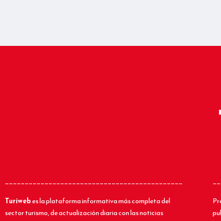
_____________________________________________
__
Turiweb
es la plataforma informativa más completa del
Pr
sector turismo, de actualización diaria con las noticias
pu