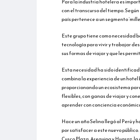
Para la industria hotelera es import
con el transcurso del tiempo. Según
país pertenece a un segmento ‘mille
Este grupo tiene como necesidad bá
tecnología para vivir y trabajar de
sus formas de viajar y que les permit
Esta necesidad ha sido identificad
combina la experiencia de un hotel
proporcionando un ecosistema para
flexibles, con ganas de viajar y co
aprender con conciencia económica 
Hace un año Selina llegó al Perú y 
por satisfacer a este nuevo público.
Cusco Plaza, Arequipa y Huaraz, l