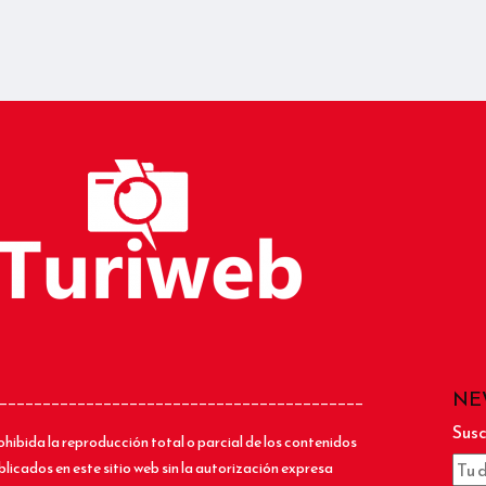
NE
__________________________________________
Susc
ohibida la reproducción total o parcial de los contenidos
blicados en este sitio web sin la autorización expresa