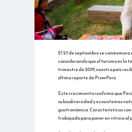
El 27 de septiembre se conmemora e
considerando que el turismo es la t
trimestre de 2019, nuestro país reci
último reporte de PromPerú.
Este crecimiento reafirma que Perú 
su biodiversidad y ecosistemas natu
gastronómica. Características con l
trabajado para poner en vitrina al p