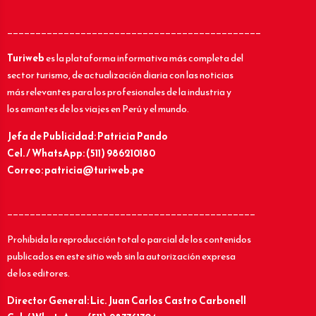
_____________________________________________
Turiweb
es la plataforma informativa más completa del
sector turismo, de actualización diaria con las noticias
más relevantes para los profesionales de la industria y
los amantes de los viajes en Perú y el mundo.
Jefa de Publicidad: Patricia Pando
Cel. / WhatsApp: (511) 986210180
Correo: patricia@turiweb.pe
____________________________________________
Prohibida la reproducción total o parcial de los contenidos
publicados en este sitio web sin la autorización expresa
de los editores.
Director General: Lic.
Juan Carlos Castro Carbonell