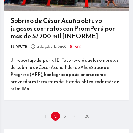
Sobrino de César Acuña obtuvo
jugosos contratos con PromPerú por
más de S/ 700 mil [INFORME]
TURIWEB
4 de julio de 2025
205
Un reportaje del portal El Foco reveló que las empresas
del sobrino de César Acuña, líder de Alianza para el
Progreso (APP), han logrado posicionarse como
proveedores frecuentes del Estado, obteniendo más de
S/1 millón
…
1
2
3
4
20