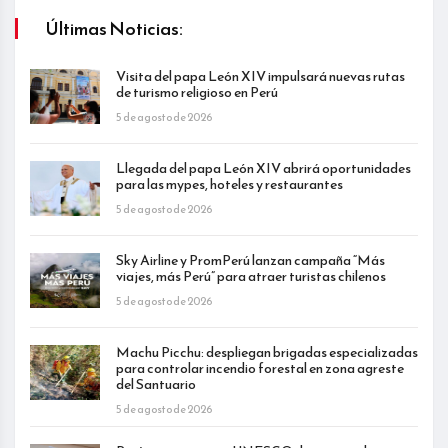
Últimas Noticias:
Visita del papa León XIV impulsará nuevas rutas
de turismo religioso en Perú
5 de agosto de 2026
Llegada del papa León XIV abrirá oportunidades
para las mypes, hoteles y restaurantes
5 de agosto de 2026
Sky Airline y PromPerú lanzan campaña “Más
viajes, más Perú” para atraer turistas chilenos
5 de agosto de 2026
Machu Picchu: despliegan brigadas especializadas
para controlar incendio forestal en zona agreste
del Santuario
5 de agosto de 2026