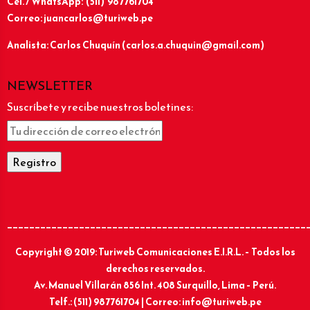
Cel. / WhatsApp: (511) 987761704
Correo: juancarlos@turiweb.pe
Analista: Carlos Chuquín (carlos.a.chuquin@gmail.com)
NEWSLETTER
Suscríbete y recibe nuestros boletines:
______________________________________________________
Copyright © 2019: Turiweb Comunicaciones E.I.R.L. – Todos los
derechos reservados.
Av. Manuel Villarán 856 Int. 408 Surquillo, Lima – Perú.
Telf.: (511) 987761704 | Correo: info@turiweb.pe