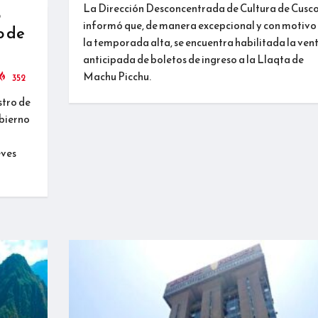
La Dirección Desconcentrada de Cultura de Cusc
o
informó que, de manera excepcional y con motivo
o de
la temporada alta, se encuentra habilitada la ven
anticipada de boletos de ingreso a la Llaqta de
Machu Picchu.
352
stro de
obierno
eves