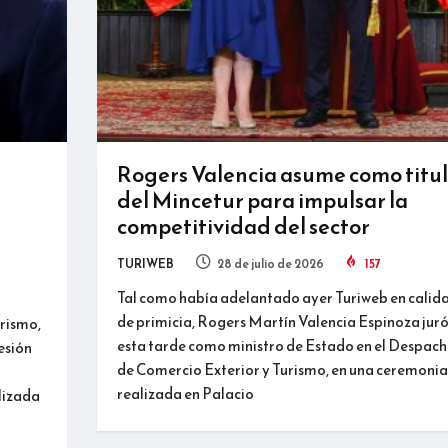
Rogers Valencia asume como titu
del Mincetur para impulsar la
competitividad del sector
TURIWEB
28 de julio de 2026
157
Tal como había adelantado ayer Turiweb en calid
de primicia, Rogers Martín Valencia Espinoza jur
urismo,
esta tarde como ministro de Estado en el Despac
esión
de Comercio Exterior y Turismo, en una ceremonia
realizada en Palacio
alizada