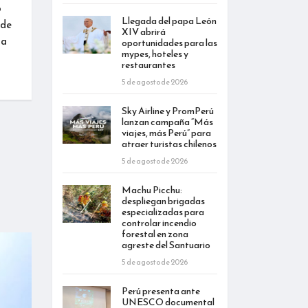
o
Llegada del papa León
 de
XIV abrirá
ta
oportunidades para las
mypes, hoteles y
restaurantes
5 de agosto de 2026
Sky Airline y PromPerú
lanzan campaña “Más
viajes, más Perú” para
atraer turistas chilenos
5 de agosto de 2026
Machu Picchu:
despliegan brigadas
especializadas para
controlar incendio
forestal en zona
agreste del Santuario
5 de agosto de 2026
Perú presenta ante
UNESCO documental