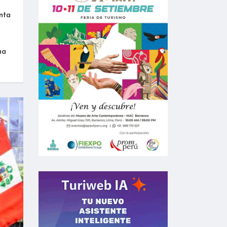
enta
na