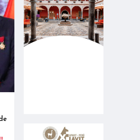
 de
111