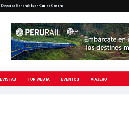
Director General: Juan Carlos Castro
EVISTAS
TURIWEB IA
EVENTOS
VIAJERO