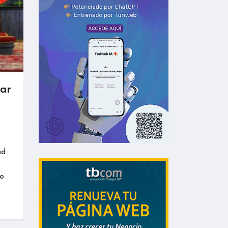
lar
ad
ó
ho