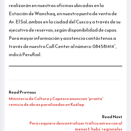
realizarán en nuestras oficinas ubicadas en la
Estación de Wanchaq, en nuestro punto de venta de
Av. El Sol, ambos en la ciudad del Cusco y a través de su
ejecutivo de reservas, según disponibilidad de cupos.
Para mayor información y asistencia contáctenos a
través de nuestro Call Center al número: 084581414”,
indicó PeruRail.
Read Previous
Ministerio de Cultura y Copesco anuncian “pronto”
reinicio de obras paralizadas en Kuélap
Read Next
Perú requiere descentralizar tráfico aéreo con al
menos 5 ‘hubs’ regionales