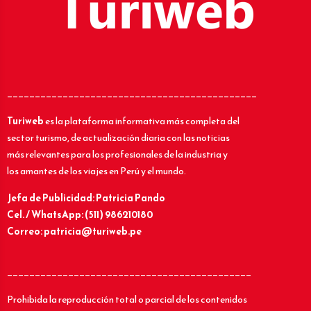
_____________________________________________
Turiweb
es la plataforma informativa más completa del
sector turismo, de actualización diaria con las noticias
más relevantes para los profesionales de la industria y
los amantes de los viajes en Perú y el mundo.
Jefa de Publicidad: Patricia Pando
Cel. / WhatsApp: (511) 986210180
Correo: patricia@turiweb.pe
____________________________________________
Prohibida la reproducción total o parcial de los contenidos