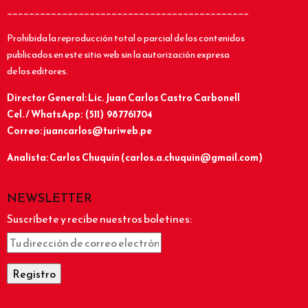
____________________________________________
Prohibida la reproducción total o parcial de los contenidos
publicados en este sitio web sin la autorización expresa
de los editores.
Director General: Lic.
Juan Carlos Castro Carbonell
Cel. / WhatsApp: (511) 987761704
Correo: juancarlos@turiweb.pe
Analista: Carlos Chuquín (carlos.a.chuquin@gmail.com)
NEWSLETTER
Suscríbete y recibe nuestros boletines: