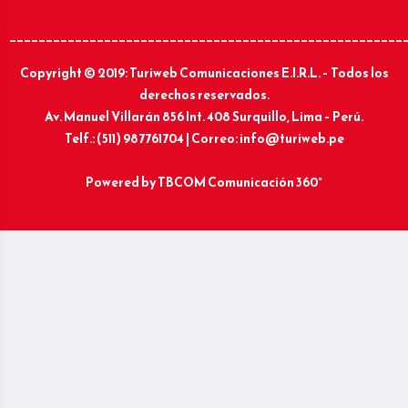
______________________________________________________
Copyright © 2019: Turiweb Comunicaciones E.I.R.L. – Todos los
derechos reservados.
Av. Manuel Villarán 856 Int. 408 Surquillo, Lima – Perú.
Telf.: (511) 987761704 | Correo: info@turiweb.pe
Powered by
TBCOM Comunicación 360°