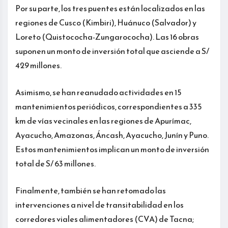
Por su parte, los tres puentes están localizados en las
regiones de Cusco (Kimbiri), Huánuco (Salvador) y
Loreto (Quistococha-Zungarococha). Las 16 obras
suponen un monto de inversión total que asciende a S/
429 millones.
Asimismo, se han reanudado actividades en 15
mantenimientos periódicos, correspondientes a 335
km de vías vecinales en las regiones de Apurímac,
Ayacucho, Amazonas, Áncash, Ayacucho, Junín y Puno.
Estos mantenimientos implican un monto de inversión
total de S/ 63 millones.
Finalmente, también se han retomado las
intervenciones a nivel de transitabilidad en los
corredores viales alimentadores (CVA) de Tacna;