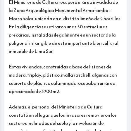
El Ministerio de Cultura recuperó el área invadida de
la Zona Arqueológica Monumental Armatambo –
Morro Solar, ubicada en el distrito limeño de Chorrillos.
En la diligencia se retiraron unas 50 estructuras
precarias, instaladas ilegalmente en un sector de la
poligonal intangible de este importante bien cultural
inmueble de Lima Sur.
Estas viviendas, construidas a base de listones de
madera, triplay, plástico, malla raschell, algunas con
cubierta de plástico calaminada, ocupaban un área
aproximada de 3700 m2.
Además, el personal del Ministerio de Cultura
constató en el lugar que los invasores removieron los
sectores inclinados del suelo y la nivelación de