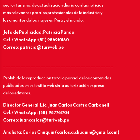
sector turismo, de actualización diaria con las noticias
más relevantes para los profesionales de la industria y
los amantes de los viajes en Perú y el mundo.
Jefa de Publicidad: Patricia Pando
Cel. / WhatsApp: (511) 986210180
Correo: patricia@turiweb.pe
____________________________________________
Prohibida la reproducción total o parcial de los contenidos
publicados en este sitio web sin la autorización expresa
de los editores.
Director General: Lic.
Juan Carlos Castro Carbonell
Cel. / WhatsApp: (511) 987761704
Correo: juancarlos@turiweb.pe
Analista: Carlos Chuquín (carlos.a.chuquin@gmail.com)