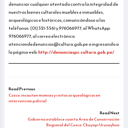
denunciar cualquier atentado contra la integridad de
nuestros bienes culturales muebles e inmuebles,
arqueológicos e históricos, comunicándose a los
teléfonos: (01) 321-5561 y 976066977, al WhatsApp:
976066977, al correo electrónico:
atenciondedenuncias@cultura.gob.pe o ingresando a
la página web:
http://denunciaspc.cultura.gob.pe/
Read Previous
Cusco: incautan momias y restos arqueológicos en
intervención policial
Read Next
Gobierno establece cuarta Área de Conservación
Regional del Cusco: Chuyapi Urusayhua