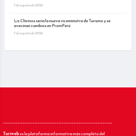
7 de agosto de 2026
Liz Chirinos sería la nueva viceministra de Turismo y se
avecinan cambios en PromPerú
7 de agosto de 2026
_____________________________________________
Turiweb
es la plataforma informativa más completa del