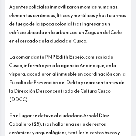
Agentes policiales inmovilizaron momias humanas,
elementos cerámicos, líticos y metálicos y hasta armas
de fuego de la época colonial tras ingresar a un
edificio ubicado en la urbanización Zaguán del Cielo,
en el cercado de la ciudad del Cusco.
La comandante PNP Edith Espejo, comisaria de
Cusco, informó ayer a la agencia Andina que, en la
víspera, accedieron al inmueble en coordinación con la
Fiscalía de Prevención del Delito y representantes de
la Dirección Desconcentrada de Cultura Cusco
(DDCC).
En el lugar se detuvo al ciudadano Arnold Díaz
Caballero (28), tras hallar una serie de restos
cerámicos y arqueológicos, textilería, restos óseos y