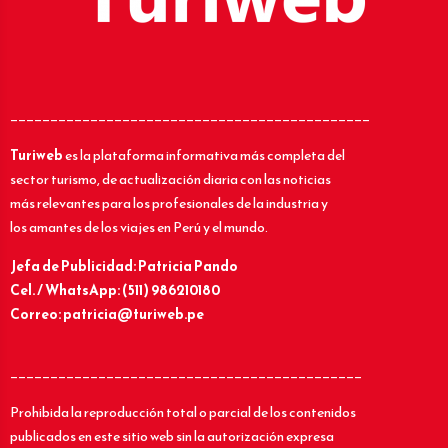
_____________________________________________
Turiweb
es la plataforma informativa más completa del
sector turismo, de actualización diaria con las noticias
más relevantes para los profesionales de la industria y
los amantes de los viajes en Perú y el mundo.
Jefa de Publicidad: Patricia Pando
Cel. / WhatsApp: (511) 986210180
Correo: patricia@turiweb.pe
____________________________________________
Prohibida la reproducción total o parcial de los contenidos
publicados en este sitio web sin la autorización expresa