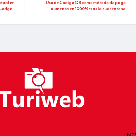
tual en
Uso de Código QR como método de pago
 Lodge
aumenta en 1000% tras la cuarentena
NE
__________________________________________