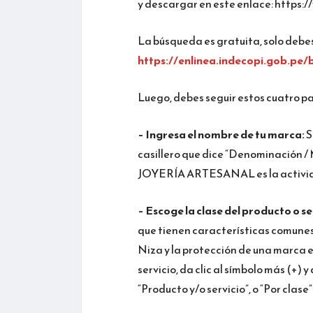
y descargar en este enlace: https
La búsqueda es gratuita, solo debes
https://enlinea.indecopi.gob.pe
Luego, debes seguir estos cuatro pa
– Ingresa el nombre de tu marca:
S
casillero que dice “Denominación /
JOYERÍA ARTESANAL es la activida
– Escoge la clase del producto o se
que tienen características comunes.
Niza y la protección de una marca e
servicio, da clic al símbolo más (+)
“Producto y/o servicio”, o “Por clase”