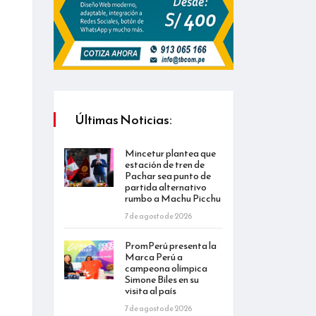
Últimas Noticias:
Mincetur plantea que
estación de tren de
Pachar sea punto de
partida alternativo
rumbo a Machu Picchu
7 de agosto de 2026
PromPerú presenta la
Marca Perú a
campeona olímpica
Simone Biles en su
visita al país
7 de agosto de 2026