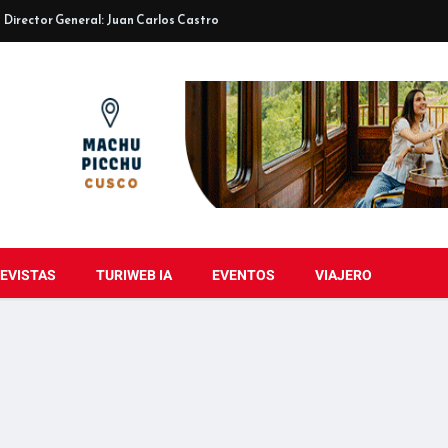
Director General: Juan Carlos Castro
EVISTAS
TURIWEB IA
EVENTOS
VIAJERO