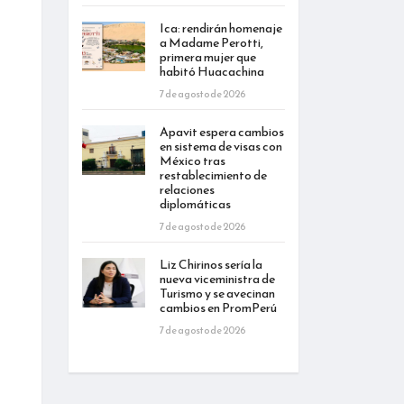
Ica: rendirán homenaje
a Madame Perotti,
primera mujer que
habitó Huacachina
7 de agosto de 2026
Apavit espera cambios
en sistema de visas con
México tras
restablecimiento de
relaciones
diplomáticas
7 de agosto de 2026
Liz Chirinos sería la
nueva viceministra de
Turismo y se avecinan
cambios en PromPerú
7 de agosto de 2026