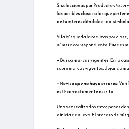
Si seleccionas por Producto y/o servi
las posibles clases a las que perte
de tu interés dándole clic al símbol
Si la búsqueda la realizas por clase
número correspondiente. Puedes marc
– Busca marcas vigentes
: En la ca
sobre marcas vigentes, dejando ma
– Revisa que no haya errores:
Verif
esté correctamente escrita.
Una vez realizados estos pasos debes
e inicia de nuevo. El proceso de b