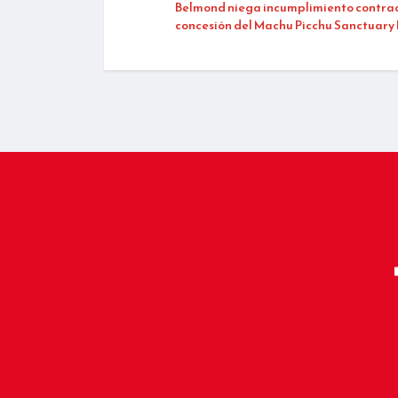
Belmond niega incumplimiento contrac
concesión del Machu Picchu Sanctuary
_____________________________________________
__