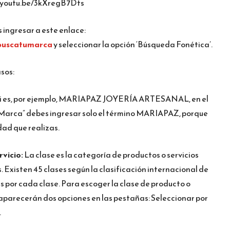
://youtu.be/3kXregB7Dts
 ingresar a este enlace:
/buscatumarca
y seleccionar la opción ‘Búsqueda Fonética’.
sos:
i es, por ejemplo, MARIAPAZ JOYERÍA ARTESANAL, en el
 Marca” debes ingresar solo el término MARIAPAZ, porque
d que realizas.
rvicio:
La clase es la categoría de productos o servicios
 Existen 45 clases según la clasificación internacional de
s por cada clase. Para escoger la clase de producto o
 y aparecerán dos opciones en las pestañas: Seleccionar por
.