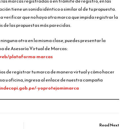
las marcas registradas o en trámite de registro, en las
ión tiene un sonido idéntico o similar al de tu propuesta.
a verificar que no haya otra marca que impida registrar la
is de las propuestas más parecidas.
a ninguna otra en la misma clase, puedes presentar la
rma de Asesoría Virtual de Marcas:
/web/plataforma-marcas
ios de registrar tu marca de manera virtual y cómo hacer
asa u oficina, ingresa al enlace de nuestra campaña
.indecopi.gob.pe/-yoprotejomimarca
Read Next