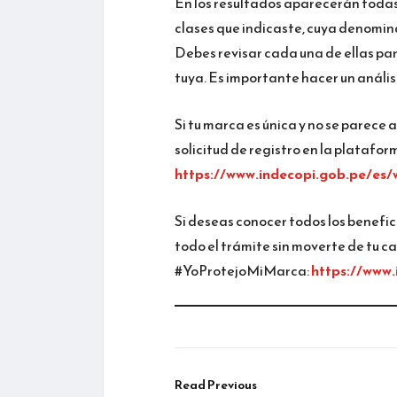
En los resultados aparecerán todas 
clases que indicaste, cuya denominac
Debes revisar cada una de ellas par
tuya. Es importante hacer un anális
Si tu marca es única y no se parece 
solicitud de registro en la platafo
https://www.indecopi.gob.pe/es
Si deseas conocer todos los benefic
todo el trámite sin moverte de tu c
#YoProtejoMiMarca:
https://www
Read Previous