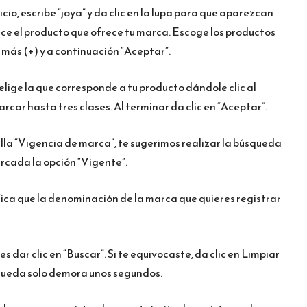
cio, escribe “joya” y da clic en la lupa para que aparezcan
nece el producto que ofrece tu marca. Escoge los productos
o más (+) y a continuación “Aceptar”.
, elige la que corresponde a tu producto dándole clic al
ar hasta tres clases. Al terminar da clic en “Aceptar”.
silla “Vigencia de marca”, te sugerimos realizar la búsqueda
rcada la opción “Vigente”.
ica que la denominación de la marca que quieres registrar
 dar clic en “Buscar”. Si te equivocaste, da clic en Limpiar
úsqueda solo demora unos segundos.