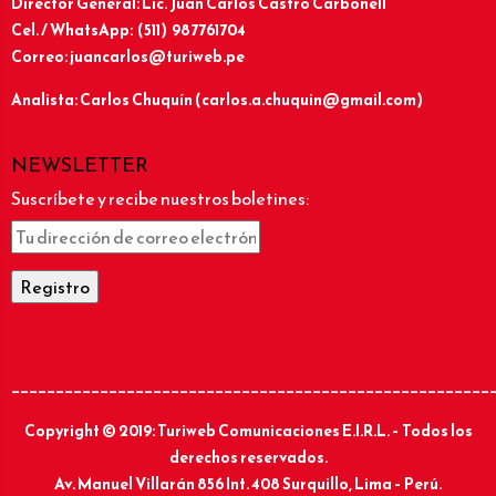
Director General: Lic.
Juan Carlos Castro Carbonell
Cel. / WhatsApp: (511) 987761704
Correo: juancarlos@turiweb.pe
Analista: Carlos Chuquín (carlos.a.chuquin@gmail.com)
NEWSLETTER
Suscríbete y recibe nuestros boletines:
______________________________________________________
Copyright © 2019: Turiweb Comunicaciones E.I.R.L. – Todos los
derechos reservados.
Av. Manuel Villarán 856 Int. 408 Surquillo, Lima – Perú.