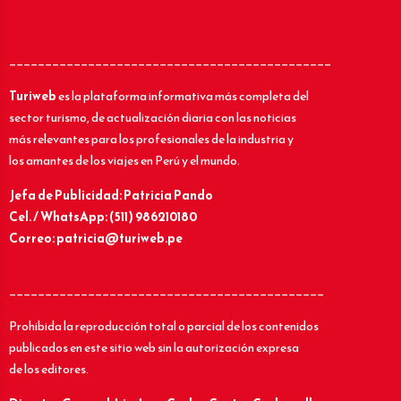
_____________________________________________
Turiweb
es la plataforma informativa más completa del
sector turismo, de actualización diaria con las noticias
más relevantes para los profesionales de la industria y
los amantes de los viajes en Perú y el mundo.
Jefa de Publicidad: Patricia Pando
Cel. / WhatsApp: (511) 986210180
Correo: patricia@turiweb.pe
____________________________________________
Prohibida la reproducción total o parcial de los contenidos
publicados en este sitio web sin la autorización expresa
de los editores.