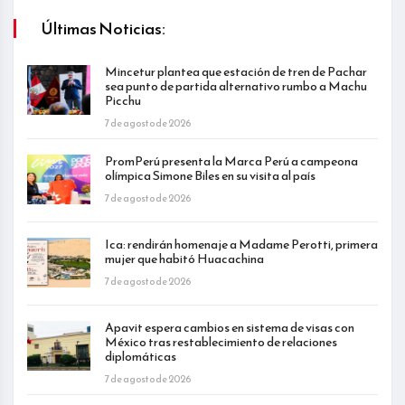
Últimas Noticias:
Mincetur plantea que estación de tren de Pachar
sea punto de partida alternativo rumbo a Machu
Picchu
7 de agosto de 2026
PromPerú presenta la Marca Perú a campeona
olímpica Simone Biles en su visita al país
7 de agosto de 2026
Ica: rendirán homenaje a Madame Perotti, primera
mujer que habitó Huacachina
7 de agosto de 2026
Apavit espera cambios en sistema de visas con
México tras restablecimiento de relaciones
diplomáticas
7 de agosto de 2026