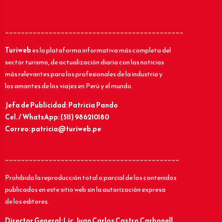
_____________________________________________
Turiweb
es la plataforma informativa más completa del
sector turismo, de actualización diaria con las noticias
más relevantes para los profesionales de la industria y
los amantes de los viajes en Perú y el mundo.
Jefa de Publicidad: Patricia Pando
Cel. / WhatsApp: (511) 986210180
Correo: patricia@turiweb.pe
____________________________________________
Prohibida la reproducción total o parcial de los contenidos
publicados en este sitio web sin la autorización expresa
de los editores.
Director General: Lic.
Juan Carlos Castro Carbonell