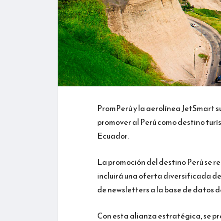
PromPerú y la aerolínea JetSmart su
promover al Perú como destino turís
Ecuador.
La promoción del destino Perú se re
incluirá una oferta diversificada d
de newsletters a la base de datos 
Con esta alianza estratégica, se pr