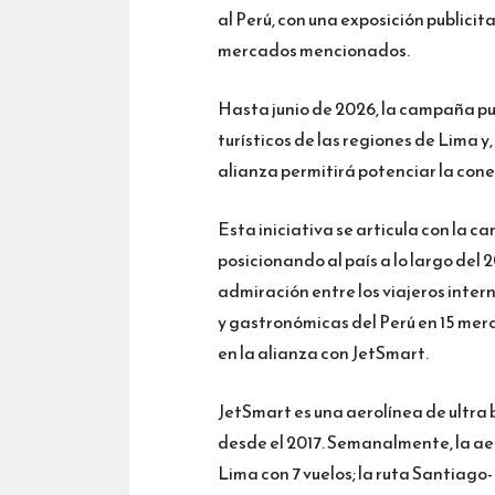
al Perú, con una exposición publicit
mercados mencionados.
Hasta junio de 2026, la campaña pu
turísticos de las regiones de Lima y
alianza permitirá potenciar la cone
Esta iniciativa se articula con la 
posicionando al país a lo largo de
admiración entre los viajeros inter
y gastronómicas del Perú en 15 mer
en la alianza con JetSmart.
JetSmart es una aerolínea de ultra 
desde el 2017. Semanalmente, la ae
Lima con 7 vuelos; la ruta Santiago-L