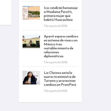
Ica: rendirán homenaje
a Madame Perotti,
primera mujer que
habitó Huacachina
7 de agosto de 2026
Apavit espera cambios
en sistema de visas con
México tras
restablecimiento de
relaciones
diplomáticas
7 de agosto de 2026
Liz Chirinos sería la
nueva viceministra de
Turismo y se avecinan
cambios en PromPerú
7 de agosto de 2026