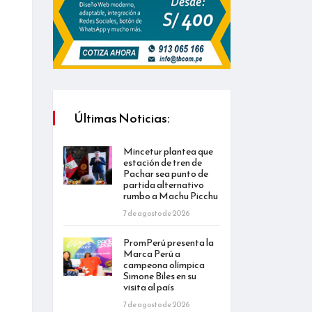
Últimas Noticias:
Mincetur plantea que
estación de tren de
Pachar sea punto de
partida alternativo
rumbo a Machu Picchu
7 de agosto de 2026
PromPerú presenta la
Marca Perú a
campeona olímpica
Simone Biles en su
visita al país
7 de agosto de 2026