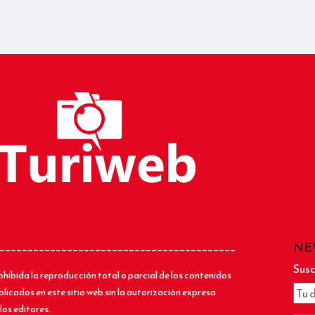
NE
__________________________________________
Susc
ohibida la reproducción total o parcial de los contenidos
blicados en este sitio web sin la autorización expresa
los editores.