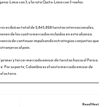
ena-Lima con 3; y la ruta Quito-Lima con 3 vuelos.
rú recibió un total de 2,845,828 turistas internacionales,
vienen de los cuatro mercados incluidos en esta alianza.
evancia de continuar impulsando estrategias conjuntas que
xtranjeros al país.
 primer y tercer mercado emisor de turistas hacia el Perú a
e. Por su parte, Colombia es el sexto mercado emisor de
 el octavo.
Read Next