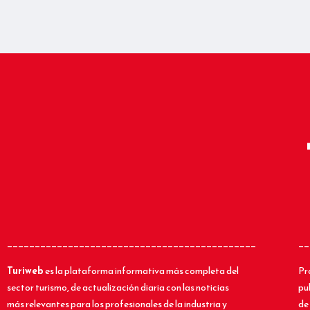
_____________________________________________
__
Turiweb
es la plataforma informativa más completa del
Pr
sector turismo, de actualización diaria con las noticias
pu
más relevantes para los profesionales de la industria y
de 