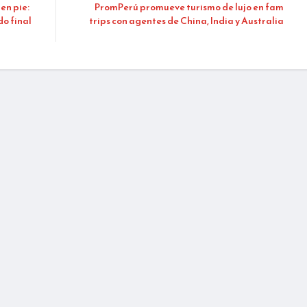
en pie:
PromPerú promueve turismo de lujo en fam
o final
trips con agentes de China, India y Australia