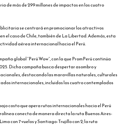
aria de más de 299 millones de impactos en los cuatro
blicitaria se centrará en promocionar los atractivos
, en el caso de Chile, también de La Libertad. Además, esta
ctividad aérea internacional hacia el Perú.
campaña global “Perú Wow”, con la que PromPerú continúa
l 2025. Dicha campaña busca despertar asombro y
nacionales, destacando las maravillas naturales, culturales
cados internacionales, incluidos los cuatro contemplados
bajo costo que opera rutas internacionales hacia el Perú
rolínea conecta de manera directa la ruta Buenos Aires-
ima con 7 vuelos y Santiago-Trujillo con 2; la ruta