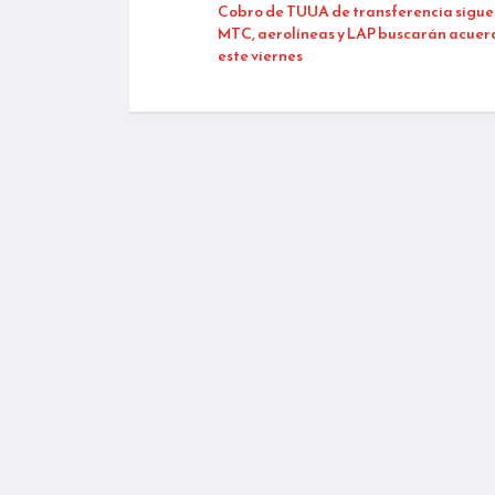
Cobro de TUUA de transferencia sigue 
MTC, aerolíneas y LAP buscarán acuerd
este viernes