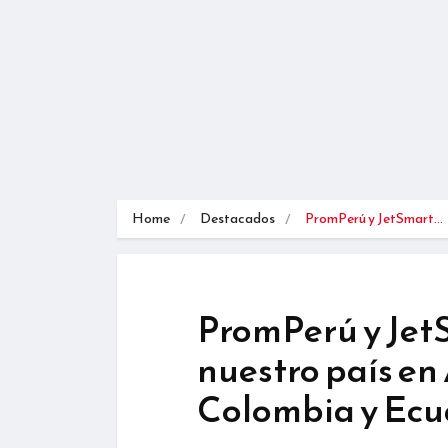
Home
Destacados
PromPerú y JetSmart…
PromPerú y Jet
nuestro país en 
Colombia y Ec