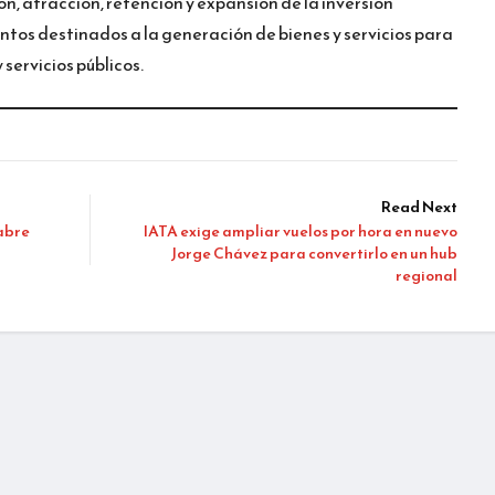
n, atracción, retención y expansión de la inversión
tos destinados a la generación de bienes y servicios para
 servicios públicos.
Read Next
abre
IATA exige ampliar vuelos por hora en nuevo
Jorge Chávez para convertirlo en un hub
regional