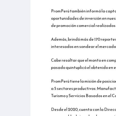
PromPerú también informó la capta
oportunidades de inversión en nuestr
de promoción comercial realizados 
Además, brindó más de 170 reportes
interesados en sondear el mercado
Cabe resaltar que el monto en com
pasado quintuplicó el obtenido en el
PromPerú tiene la misión de posicio
a 5 sectores productivos: Manufact
Turismo y Servicios Basados en el 
Desde el 2020, cuenta con la Direc