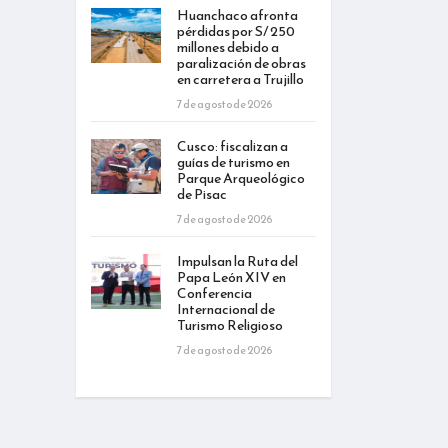
Huanchaco afronta
pérdidas por S/ 250
millones debido a
paralización de obras
en carretera a Trujillo
7 de agosto de 2026
Cusco: fiscalizan a
guías de turismo en
Parque Arqueológico
de Pisac
7 de agosto de 2026
Impulsan la Ruta del
Papa León XIV en
Conferencia
Internacional de
Turismo Religioso
7 de agosto de 2026