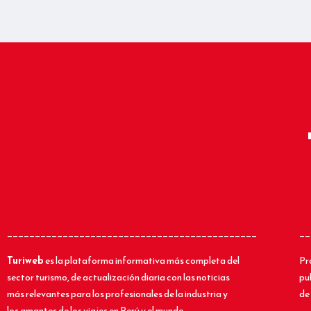
_____________________________________________
__
Turiweb
es la plataforma informativa más completa del
Pr
sector turismo, de actualización diaria con las noticias
pu
más relevantes para los profesionales de la industria y
de 
los amantes de los viajes en Perú y el mundo.