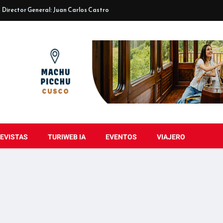
Director General: Juan Carlos Castro
EVISTAS
TURIWEB IA
EVENTOS
VIAJERO