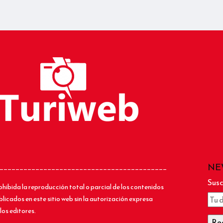
NE
__________________________________________
Susc
ohibida la reproducción total o parcial de los contenidos
blicados en este sitio web sin la autorización expresa
los editores.