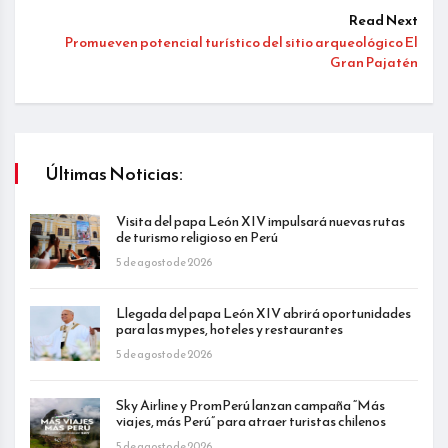
Read Next
Promueven potencial turístico del sitio arqueológico El
Gran Pajatén
Últimas Noticias:
Visita del papa León XIV impulsará nuevas rutas
de turismo religioso en Perú
5 de agosto de 2026
Llegada del papa León XIV abrirá oportunidades
para las mypes, hoteles y restaurantes
5 de agosto de 2026
Sky Airline y PromPerú lanzan campaña “Más
viajes, más Perú” para atraer turistas chilenos
5 de agosto de 2026