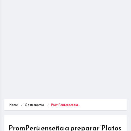
Home
Gastronomía
PromPerú enseña a…
PromPerú enseña a preparar ‘Platos