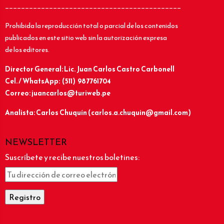
____________________________________________
Prohibida la reproducción total o parcial de los contenidos
publicados en este sitio web sin la autorización expresa
de los editores.
Director General: Lic.
Juan Carlos Castro Carbonell
Cel. / WhatsApp: (511) 987761704
Correo: juancarlos@turiweb.pe
Analista: Carlos Chuquín (carlos.a.chuquin@gmail.com)
NEWSLETTER
Suscríbete y recibe nuestros boletines: