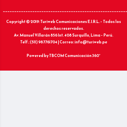
______________________________________________________
Copyright © 2019: Turiweb Comunicaciones E.I.R.L. – Todos los
derechos reservados.
Av. Manuel Villarán 856 Int. 408 Surquillo, Lima – Perú.
Telf.: (511) 987761704 | Correo: info@turiweb.pe
Powered by
TBCOM Comunicación 360°