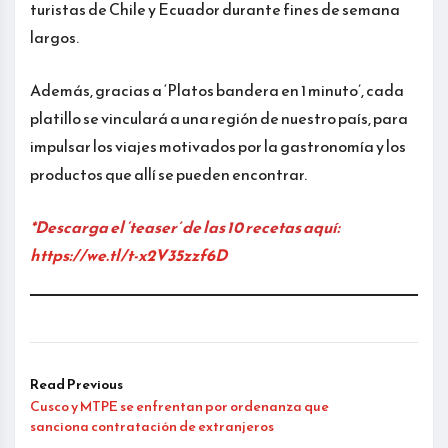
turistas de Chile y Ecuador durante fines de semana
largos.
Además, gracias a ‘Platos bandera en 1 minuto’, cada
platillo se vinculará a una región de nuestro país, para
impulsar los viajes motivados por la gastronomía y los
productos que allí se pueden encontrar.
*Descarga el ‘teaser’ de las 10 recetas aquí:
https://we.tl/t-x2V35zzf6D
Read Previous
Cusco y MTPE se enfrentan por ordenanza que
sanciona contratación de extranjeros