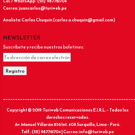
Cel. / WhatsApp: (511) 987761704
Correo: juancarlos@turiweb.pe
Analista: Carlos Chuquín (carlos.a.chuquin@gmail.com)
NEWSLETTER
Suscríbete y recibe nuestros boletines:
______________________________________________________
Copyright © 2019: Turiweb Comunicaciones E.I.R.L. – Todos los
derechos reservados.
Av. Manuel Villarán 856 Int. 408 Surquillo, Lima – Perú.
Telf.: (511) 987761704 | Correo: info@turiweb.pe