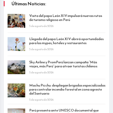
Últimas Noticias:
Visita del papa León XIV impulsará nuevas rutas
de turismo religioso en Perú
5 de agosto de 2026
Llegada del papa León XIV abrirá oportunidades
para las mypes, hoteles y restaurantes
5 de agosto de 2026
Sky Airline y PromPerú lanzan campaña “Más
viajes, más Perú” para atraer turistas chilenos
5 de agosto de 2026
Machu Picchu: despliegan brigadas especializadas
para controlar incendio forestal en zona agreste
del Santuario
5 de agosto de 2026
Perú presenta ante UNESCO documental que