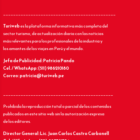
_____________________________________________
Turiweb
es la plataforma informativa más completa del
sector turismo, de actualización diaria con las noticias
más relevantes para los profesionales de la industria y
los amantes de los viajes en Perú y el mundo.
Jefa de Publicidad: Patricia Pando
Cel. / WhatsApp: (511) 986210180
Correo: patricia@turiweb.pe
____________________________________________
Prohibida la reproducción total o parcial de los contenidos
publicados en este sitio web sin la autorización expresa
de los editores.
Director General: Lic.
Juan Carlos Castro Carbonell