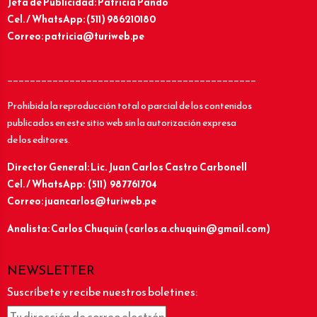
Jefa de Publicidad: Patricia Pando
Cel. / WhatsApp: (511) 986210180
Correo: patricia@turiweb.pe
____________________________________________
Prohibida la reproducción total o parcial de los contenidos
publicados en este sitio web sin la autorización expresa
de los editores.
Director General: Lic.
Juan Carlos Castro Carbonell
Cel. / WhatsApp: (511) 987761704
Correo: juancarlos@turiweb.pe
Analista: Carlos Chuquín (carlos.a.chuquin@gmail.com)
NEWSLETTER
Suscríbete y recibe nuestros boletines: