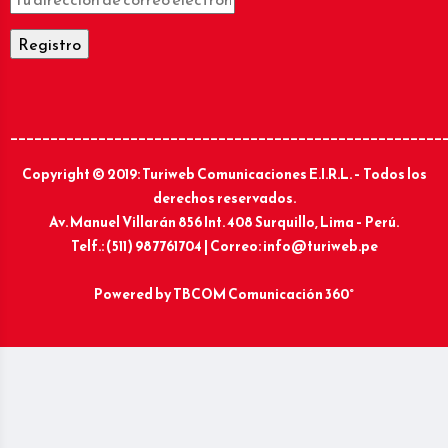
______________________________________________________
Copyright © 2019: Turiweb Comunicaciones E.I.R.L. – Todos los
derechos reservados.
Av. Manuel Villarán 856 Int. 408 Surquillo, Lima – Perú.
Telf.: (511) 987761704 | Correo: info@turiweb.pe
Powered by
TBCOM Comunicación 360°