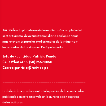
_____________________________________________
Turiweb
es la plataforma informativa más completa del
sector turismo, de actualización diaria con las noticias
más relevantes para los profesionales de la industria y
los amantes de los viajes en Perú y el mundo.
Jefa de Publicidad: Patricia Pando
Cel. / WhatsApp: (511) 986210180
Correo: patricia@turiweb.pe
____________________________________________
Prohibida la reproducción total o parcial de los contenidos
publicados en este sitio web sin la autorización expresa
de los editores.