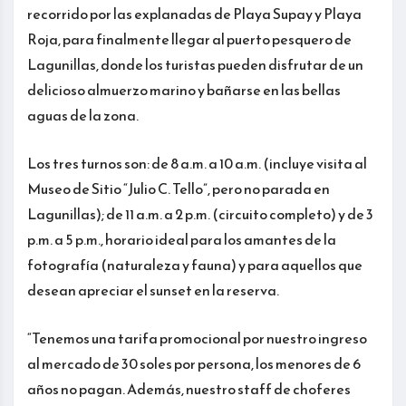
recorrido por las explanadas de Playa Supay y Playa
Roja, para finalmente llegar al puerto pesquero de
Lagunillas, donde los turistas pueden disfrutar de un
delicioso almuerzo marino y bañarse en las bellas
aguas de la zona.
Los tres turnos son: de 8 a.m. a 10 a.m. (incluye visita al
Museo de Sitio “Julio C. Tello”, pero no parada en
Lagunillas); de 11 a.m. a 2 p.m. (circuito completo) y de 3
p.m. a 5 p.m., horario ideal para los amantes de la
fotografía (naturaleza y fauna) y para aquellos que
desean apreciar el sunset en la reserva.
“Tenemos una tarifa promocional por nuestro ingreso
al mercado de 30 soles por persona, los menores de 6
años no pagan. Además, nuestro staff de choferes