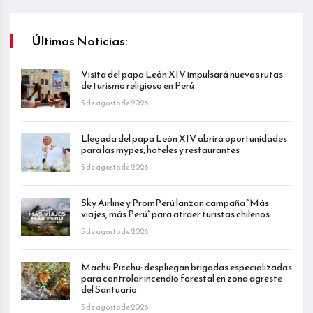
Últimas Noticias:
Visita del papa León XIV impulsará nuevas rutas
de turismo religioso en Perú
5 de agosto de 2026
Llegada del papa León XIV abrirá oportunidades
para las mypes, hoteles y restaurantes
5 de agosto de 2026
Sky Airline y PromPerú lanzan campaña “Más
viajes, más Perú” para atraer turistas chilenos
5 de agosto de 2026
Machu Picchu: despliegan brigadas especializadas
para controlar incendio forestal en zona agreste
del Santuario
5 de agosto de 2026