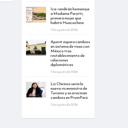
Ica: rendirán homenaje
a Madame Perotti,
primera mujer que
habitó Huacachina
7 de agosto de 2026
Apavit espera cambios
en sistema de visas con
México tras
restablecimiento de
relaciones
diplomáticas
7 de agosto de 2026
Liz Chirinos sería la
nueva viceministra de
Turismo y se avecinan
cambios en PromPerú
7 de agosto de 2026