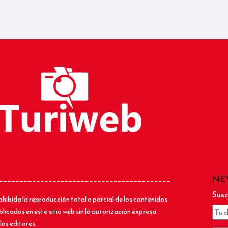
NE
__________________________________________
Susc
ohibida la reproducción total o parcial de los contenidos
blicados en este sitio web sin la autorización expresa
los editores.