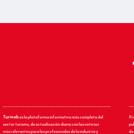
_____________________________________________
__
Turiweb
es la plataforma informativa más completa del
Pr
sector turismo, de actualización diaria con las noticias
pu
más relevantes para los profesionales de la industria y
de 