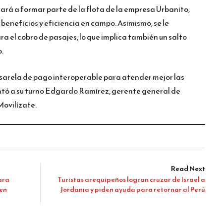
sará a formar parte de la flota de la empresa Urbanito,
 beneficios y eficiencia en campo. Asimismo, se le
ra el cobro de pasajes, lo que implica también un salto
o.
sarela de pago interoperable para atender mejor las
ntó a su turno Edgardo Ramírez, gerente general de
Movilízate.
Read Next
ara
Turistas arequipeños logran cruzar de Israel a
 en
Jordania y piden ayuda para retornar al Perú