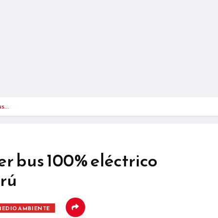
us…
r bus 100% eléctrico
erú
EDIO AMBIENTE