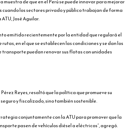
una muestra de que en el Perú se puede innovar para mejorar
s cuando los sectores privado y público trabajan de forma
a ATU, José Aguilar.
nto emitido recientemente por la entidad que regulará el
rutas, en el que se establecen las condiciones y se dan los
e transporte puedan renovar sus flotas con unidades
úl Pérez Reyes, resaltó que la política que promueve su
 seguro y fiscalizado, sino también sostenible.
trategia conjuntamente con la ATU para promover que la
sporte pasen de vehículos diésel a eléctricos”, agregó.