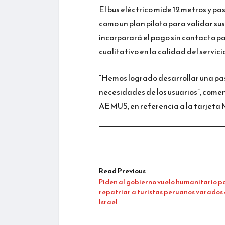
El bus eléctrico mide 12 metros y pa
como un plan piloto para validar sus
incorporará el pago sin contacto pa
cualitativo en la calidad del servici
“Hemos logrado desarrollar una pa
necesidades de los usuarios”, come
AEMUS, en referencia a la tarjeta 
Read Previous
Piden al gobierno vuelo humanitario p
repatriar a turistas peruanos varados
Israel