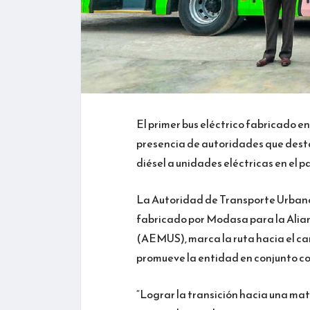
El primer bus eléctrico fabricado en
presencia de autoridades que desta
diésel a unidades eléctricas en el pa
La Autoridad de Transporte Urbano 
fabricado por Modasa para la Alia
(AEMUS), marca la ruta hacia el ca
promueve la entidad en conjunto co
“Lograr la transición hacia una mat