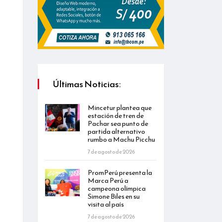
Últimas Noticias:
Mincetur plantea que
estación de tren de
Pachar sea punto de
partida alternativo
rumbo a Machu Picchu
7 de agosto de 2026
PromPerú presenta la
Marca Perú a
campeona olímpica
Simone Biles en su
visita al país
7 de agosto de 2026