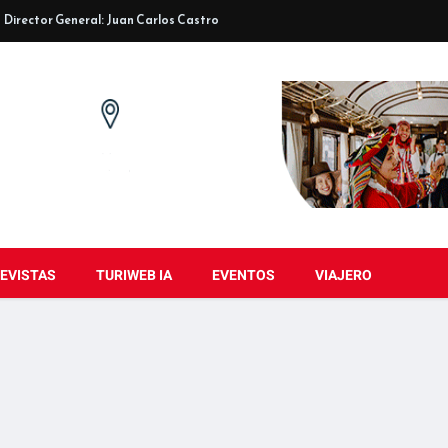
Director General: Juan Carlos Castro
EVISTAS
TURIWEB IA
EVENTOS
VIAJERO