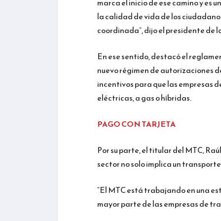
marca el inicio de ese camino y es 
la calidad de vida de los ciudadano
coordinada”, dijo el presidente de l
En ese sentido, destacó el reglame
nuevo régimen de autorizaciones de 
incentivos para que las empresas d
eléctricas, a gas o híbridas.
PAGO CON TARJETA
Por su parte, el titular del MTC, Ra
sector no solo implica un transporte
“El MTC está trabajando en una es
mayor parte de las empresas de tran