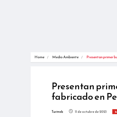
Home
Medio Ambiente
Presentan primer b
Presentan prime
fabricado en P
Turiweb
11 de octubre de 2023
M