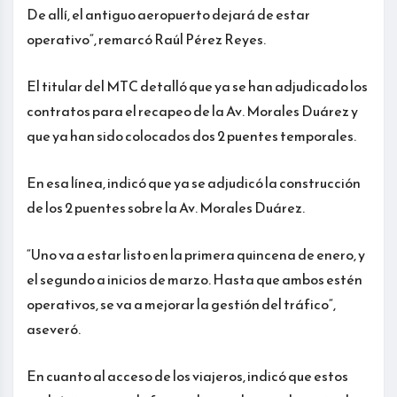
De allí, el antiguo aeropuerto dejará de estar
operativo“, remarcó Raúl Pérez Reyes.
El titular del MTC detalló que ya se han adjudicado los
contratos para el recapeo de la Av. Morales Duárez y
que ya han sido colocados dos 2 puentes temporales.
En esa línea, indicó que ya se adjudicó la construcción
de los 2 puentes sobre la Av. Morales Duárez.
“Uno va a estar listo en la primera quincena de enero, y
el segundo a inicios de marzo. Hasta que ambos estén
operativos, se va a mejorar la gestión del tráfico“,
aseveró.
En cuanto al acceso de los viajeros, indicó que estos