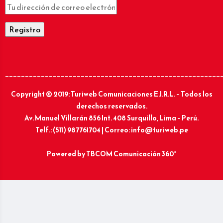
______________________________________________________
Copyright © 2019: Turiweb Comunicaciones E.I.R.L. – Todos los
derechos reservados.
Av. Manuel Villarán 856 Int. 408 Surquillo, Lima – Perú.
Telf.: (511) 987761704 | Correo: info@turiweb.pe
Powered by
TBCOM Comunicación 360°