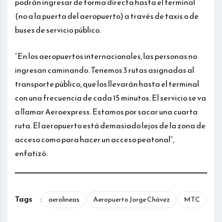
podrán ingresar de forma directa hasta el terminal
(no a la puerta del aeropuerto) a través de taxis o de
buses de servicio público.
“En los aeropuertos internacionales, las personas no
ingresan caminando. Tenemos 3 rutas asignadas al
transporte público, que los llevarán hasta el terminal
con una frecuencia de cada 15 minutos. El servicio se va
a llamar Aeroexpress. Estamos por sacar una cuarta
ruta. El aeropuerto está demasiado lejos de la zona de
acceso como para hacer un acceso peatonal“,
enfatizó.
Tags
:
aerolineas
Aeropuerto Jorge Chávez
MTC