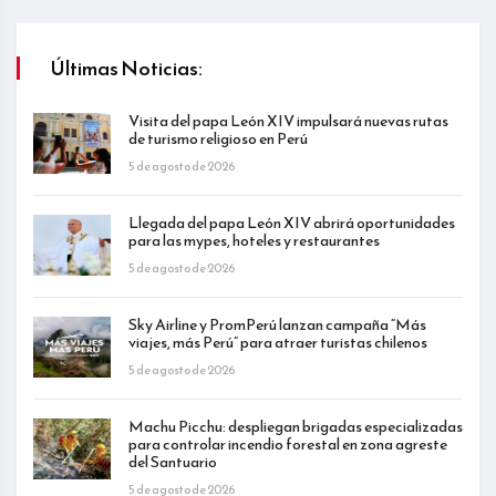
Últimas Noticias:
Visita del papa León XIV impulsará nuevas rutas
de turismo religioso en Perú
5 de agosto de 2026
Llegada del papa León XIV abrirá oportunidades
para las mypes, hoteles y restaurantes
5 de agosto de 2026
Sky Airline y PromPerú lanzan campaña “Más
viajes, más Perú” para atraer turistas chilenos
5 de agosto de 2026
Machu Picchu: despliegan brigadas especializadas
para controlar incendio forestal en zona agreste
del Santuario
5 de agosto de 2026