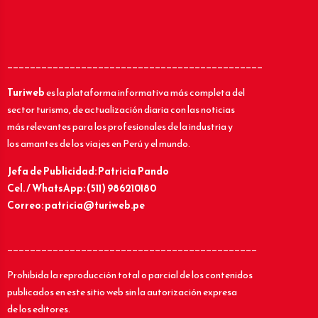
_____________________________________________
Turiweb
es la plataforma informativa más completa del
sector turismo, de actualización diaria con las noticias
más relevantes para los profesionales de la industria y
los amantes de los viajes en Perú y el mundo.
Jefa de Publicidad: Patricia Pando
Cel. / WhatsApp: (511) 986210180
Correo: patricia@turiweb.pe
____________________________________________
Prohibida la reproducción total o parcial de los contenidos
publicados en este sitio web sin la autorización expresa
de los editores.