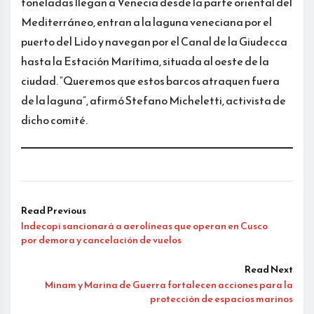
toneladas llegan a Venecia desde la parte oriental del
Mediterráneo, entran a la laguna veneciana por el
puerto del Lido y navegan por el Canal de la Giudecca
hasta la Estación Marítima, situada al oeste de la
ciudad. “Queremos que estos barcos atraquen fuera
de la laguna”, afirmó Stefano Micheletti, activista de
dicho comité.
Read Previous
Indecopi sancionará a aerolíneas que operan en Cusco
por demora y cancelación de vuelos
Read Next
Minam y Marina de Guerra fortalecen acciones para la
protección de espacios marinos