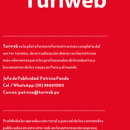
_____________________________________________
Turiweb
es la plataforma informativa más completa del
sector turismo, de actualización diaria con las noticias
más relevantes para los profesionales de la industria y
los amantes de los viajes en Perú y el mundo.
Jefa de Publicidad: Patricia Pando
Cel. / WhatsApp: (511) 986210180
Correo: patricia@turiweb.pe
____________________________________________
Prohibida la reproducción total o parcial de los contenidos
publicados en este sitio web sin la autorización expresa