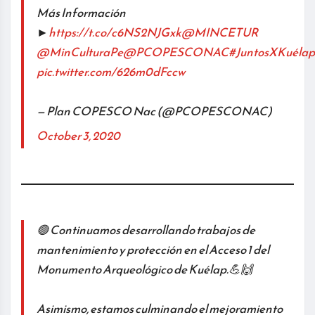
Más Información
►
https://t.co/c6NS2NJGxk
@MINCETUR
@MinCulturaPe
@PCOPESCONAC
#JuntosXKuélap
pic.twitter.com/626m0dFccw
— Plan COPESCO Nac (@PCOPESCONAC)
October 3, 2020
🟢 Continuamos desarrollando trabajos de
mantenimiento y protección en el Acceso 1 del
Monumento Arqueológico de Kuélap.💪🙌
Asimismo, estamos culminando el mejoramiento