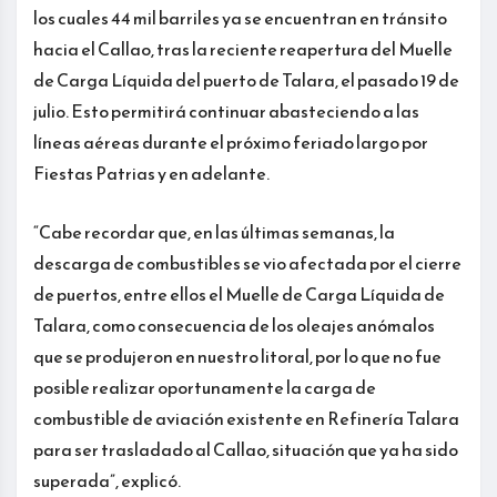
los cuales 44 mil barriles ya se encuentran en tránsito
hacia el Callao, tras la reciente reapertura del Muelle
de Carga Líquida del puerto de Talara, el pasado 19 de
julio. Esto permitirá continuar abasteciendo a las
líneas aéreas durante el próximo feriado largo por
Fiestas Patrias y en adelante.
“Cabe recordar que, en las últimas semanas, la
descarga de combustibles se vio afectada por el cierre
de puertos, entre ellos el Muelle de Carga Líquida de
Talara, como consecuencia de los oleajes anómalos
que se produjeron en nuestro litoral, por lo que no fue
posible realizar oportunamente la carga de
combustible de aviación existente en Refinería Talara
para ser trasladado al Callao, situación que ya ha sido
superada”, explicó.