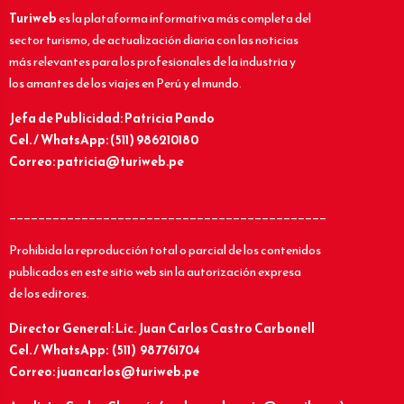
Turiweb
es la plataforma informativa más completa del
sector turismo, de actualización diaria con las noticias
más relevantes para los profesionales de la industria y
los amantes de los viajes en Perú y el mundo.
Jefa de Publicidad: Patricia Pando
Cel. / WhatsApp: (511) 986210180
Correo: patricia@turiweb.pe
____________________________________________
Prohibida la reproducción total o parcial de los contenidos
publicados en este sitio web sin la autorización expresa
de los editores.
Director General: Lic.
Juan Carlos Castro Carbonell
Cel. / WhatsApp: (511) 987761704
Correo: juancarlos@turiweb.pe