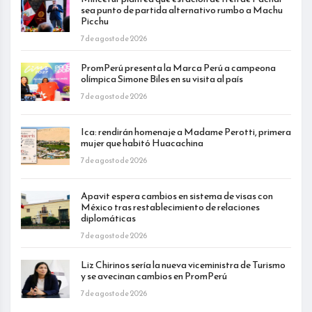
sea punto de partida alternativo rumbo a Machu
Picchu
7 de agosto de 2026
PromPerú presenta la Marca Perú a campeona
olímpica Simone Biles en su visita al país
7 de agosto de 2026
Ica: rendirán homenaje a Madame Perotti, primera
mujer que habitó Huacachina
7 de agosto de 2026
Apavit espera cambios en sistema de visas con
México tras restablecimiento de relaciones
diplomáticas
7 de agosto de 2026
Liz Chirinos sería la nueva viceministra de Turismo
y se avecinan cambios en PromPerú
7 de agosto de 2026