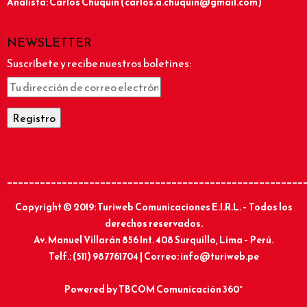
Analista: Carlos Chuquín (carlos.a.chuquin@gmail.com)
NEWSLETTER
Suscríbete y recibe nuestros boletines:
______________________________________________________
Copyright © 2019: Turiweb Comunicaciones E.I.R.L. – Todos los
derechos reservados.
Av. Manuel Villarán 856 Int. 408 Surquillo, Lima – Perú.
Telf.: (511) 987761704 | Correo: info@turiweb.pe
Powered by
TBCOM Comunicación 360°