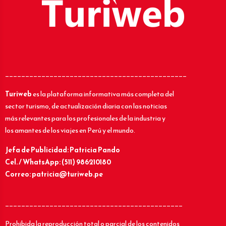
_____________________________________________
Turiweb
es la plataforma informativa más completa del
sector turismo, de actualización diaria con las noticias
más relevantes para los profesionales de la industria y
los amantes de los viajes en Perú y el mundo.
Jefa de Publicidad: Patricia Pando
Cel. / WhatsApp: (511) 986210180
Correo: patricia@turiweb.pe
____________________________________________
Prohibida la reproducción total o parcial de los contenidos