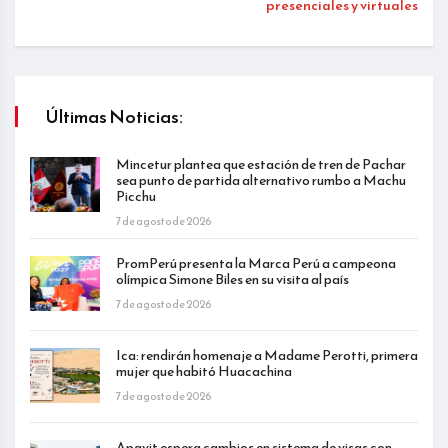
presenciales y virtuales
Últimas Noticias:
Mincetur plantea que estación de tren de Pachar
sea punto de partida alternativo rumbo a Machu
Picchu
7 de agosto de 2026
PromPerú presenta la Marca Perú a campeona
olímpica Simone Biles en su visita al país
7 de agosto de 2026
Ica: rendirán homenaje a Madame Perotti, primera
mujer que habitó Huacachina
7 de agosto de 2026
Apavit espera cambios en sistema de visas con