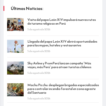
Últimas Noticias:
Visita del papa León XIV impulsará nuevas rutas
de turismo religioso en Perú
5 de agosto de 2026
Llegada del papa León XIV abrirá oportunidades
para las mypes, hoteles y restaurantes
5 de agosto de 2026
Sky Airline y PromPerú lanzan campaña “Más
viajes, más Perú” para atraer turistas chilenos
5 de agosto de 2026
Machu Picchu: despliegan brigadas especializadas
para controlar incendio forestal en zona agreste
del Santuario
5 de agosto de 2026