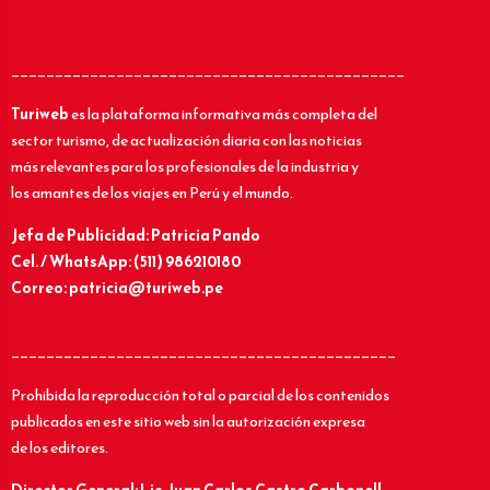
_____________________________________________
Turiweb
es la plataforma informativa más completa del
sector turismo, de actualización diaria con las noticias
más relevantes para los profesionales de la industria y
los amantes de los viajes en Perú y el mundo.
Jefa de Publicidad: Patricia Pando
Cel. / WhatsApp: (511) 986210180
Correo: patricia@turiweb.pe
____________________________________________
Prohibida la reproducción total o parcial de los contenidos
publicados en este sitio web sin la autorización expresa
de los editores.