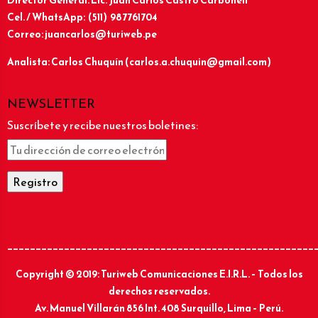
Director General: Lic.
Juan Carlos Castro Carbonell
Cel. / WhatsApp: (511) 987761704
Correo: juancarlos@turiweb.pe
Analista: Carlos Chuquín (carlos.a.chuquin@gmail.com)
NEWSLETTER
Suscríbete y recibe nuestros boletines:
______________________________________________________
Copyright © 2019: Turiweb Comunicaciones E.I.R.L. – Todos los
derechos reservados.
Av. Manuel Villarán 856 Int. 408 Surquillo, Lima – Perú.