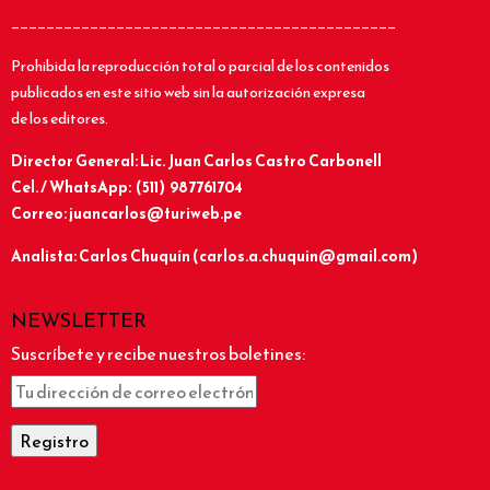
____________________________________________
Prohibida la reproducción total o parcial de los contenidos
publicados en este sitio web sin la autorización expresa
de los editores.
Director General: Lic.
Juan Carlos Castro Carbonell
Cel. / WhatsApp: (511) 987761704
Correo: juancarlos@turiweb.pe
Analista: Carlos Chuquín (carlos.a.chuquin@gmail.com)
NEWSLETTER
Suscríbete y recibe nuestros boletines: