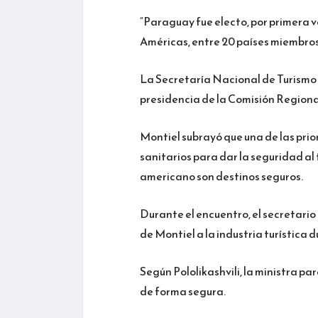
“Paraguay fue electo, por primera 
Américas, entre 20 países miembros”
La Secretaría Nacional de Turismo 
presidencia de la Comisión Regiona
Montiel subrayó que una de las pri
sanitarios para dar la seguridad al 
americano son destinos seguros.
Durante el encuentro, el secretario
de Montiel a la industria turística
Según Pololikashvili, la ministra pa
de forma segura.