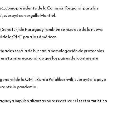
vez, como presidente de la Comisión Regional para las
, subrayó con orgullo Montiel.
(Senatur) de Paraguay también se hizo eco de la nueva
l de la OMT para las Américas.
oridades será la de buscar la homologación de protocolos
turista internacional de que los países del continente
 general de la OMT, Zurab Pololikashvili, subrayó el apoyo
 durante la pandemia.
raguaya impulsó alianzas para reactivar el sector turístico