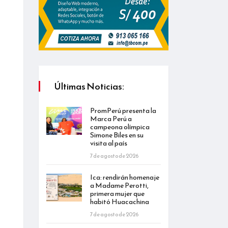
Últimas Noticias:
PromPerú presenta la
Marca Perú a
campeona olímpica
Simone Biles en su
visita al país
7 de agosto de 2026
Ica: rendirán homenaje
a Madame Perotti,
primera mujer que
habitó Huacachina
7 de agosto de 2026