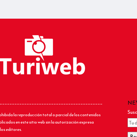
NE
__________________________________________
Susc
ohibida la reproducción total o parcial de los contenidos
blicados en este sitio web sin la autorización expresa
los editores.