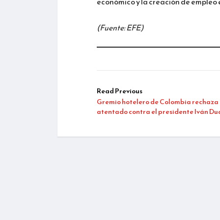
económico y la creación de empleo e
(Fuente: EFE)
Read Previous
Gremio hotelero de Colombia rechaza
atentado contra el presidente Iván D