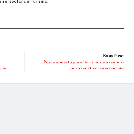
n el sector del turismo.
Read Next
Pasco apuesta por el turismo de aventura
uque
para reactivar su economía