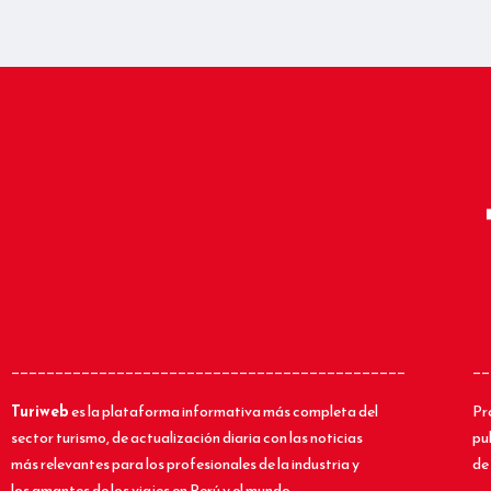
_____________________________________________
__
Turiweb
es la plataforma informativa más completa del
Pr
sector turismo, de actualización diaria con las noticias
pu
más relevantes para los profesionales de la industria y
de 
los amantes de los viajes en Perú y el mundo.