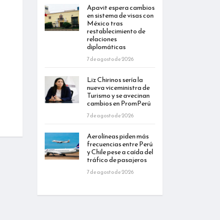
Apavit espera cambios
en sistema de visas con
México tras
restablecimiento de
relaciones
diplomáticas
7 de agosto de 2026
Liz Chirinos sería la
nueva viceministra de
Turismo y se avecinan
cambios en PromPerú
7 de agosto de 2026
Aerolíneas piden más
frecuencias entre Perú
y Chile pese a caída del
tráfico de pasajeros
7 de agosto de 2026