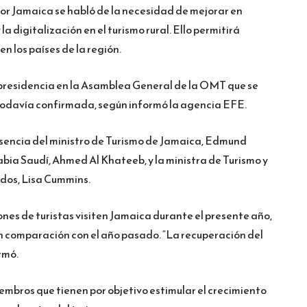
r Jamaica se habló de la necesidad de mejorar en
la digitalización en el turismo rural. Ello permitirá
en los países de la región.
residencia en la Asamblea General de la OMT que se
todavía confirmada, según informó la agencia EFE.
esencia del ministro de Turismo de Jamaica, Edmund
rabia Saudí, Ahmed Al Khateeb, y la ministra de Turismo y
dos, Lisa Cummins.
lones de turistas visiten Jamaica durante el presente año,
 comparación con el año pasado. “La recuperación del
rmó.
bros que tienen por objetivo estimular el crecimiento