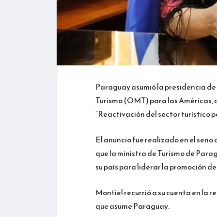
Paraguay asumió la presidencia de
Turismo (OMT) para las Américas, d
“Reactivación del sector turístico p
El anuncio fue realizado en el seno d
que la ministra de Turismo de Para
su país para liderar la promoción de
Montiel recurrió a su cuenta en la 
que asume Paraguay.