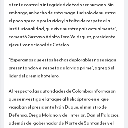
atente contra la integridad de todo ser humano. Sin
embargo, un hecho de esta magnitud solo demuestra
el poco aprecio por la vida y la falta de respeto a la
institucionalidad, que vive nuestro país actualmente”,
comentó Gustavo Adolfo Toro Velásquez, presidente
ejecutivo nacional de Cotelco.
“Esperamos que estos hechos deplorables no se sigan
presentando y el respeto de la vida prime”, agregó el
líder del gremio hotelero.
Al respecto, las autoridades de Colombia informaron
que se investiga el ataque al helicóptero en el que
viajaban el presidente Iván Duque; el ministro de
Defensa, Diego Molano; y del Interior, Daniel Palacios;
además del gobernador de Norte de Santander y el