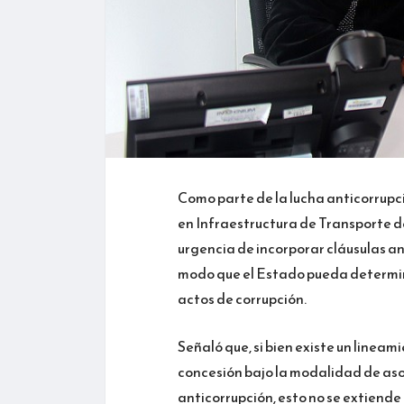
Como parte de la lucha anticorrupci
en Infraestructura de Transporte d
urgencia de incorporar cláusulas an
modo que el Estado pueda determina
actos de corrupción.
Señaló que, si bien existe un linea
concesión bajo la modalidad de aso
anticorrupción, esto no se extiende 