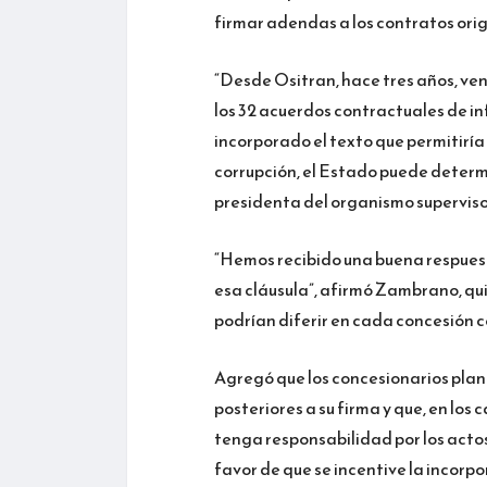
firmar adendas a los contratos orig
“Desde Ositran, hace tres años, ve
los 32 acuerdos contractuales de i
incorporado el texto que permitiría 
corrupción, el Estado puede determi
presidenta del organismo superviso
“Hemos recibido una buena respuest
esa cláusula”, afirmó Zambrano, qui
podrían diferir en cada concesión 
Agregó que los concesionarios plant
posteriores a su firma y que, en los
tenga responsabilidad por los actos
favor de que se incentive la incorp