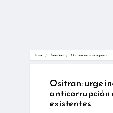
Home
Aviación
Ositran: urge incorporar…
Ositran: urge i
anticorrupción 
existentes