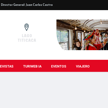
Director General: Juan Carlos Castro
EVISTAS
TURIWEB IA
EVENTOS
VIAJERO