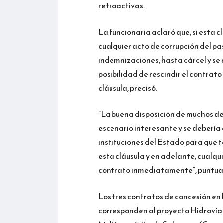
retroactivas.
La funcionaria aclaró que, si esta c
cualquier acto de corrupción del pas
indemnizaciones, hasta cárcel y se re
posibilidad de rescindir el contrato 
cláusula, precisó.
“La buena disposición de muchos de
escenario interesante y se debería 
instituciones del Estado para que t
esta cláusula y en adelante, cualqu
contrato inmediatamente”, puntua
Los tres contratos de concesión en 
corresponden al proyecto Hidroví