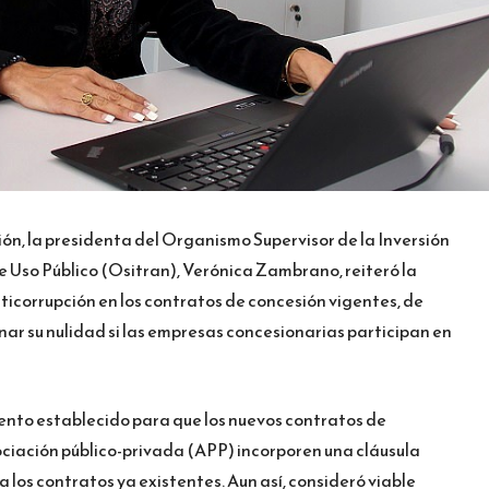
ón, la presidenta del Organismo Supervisor de la Inversión
e Uso Público (Ositran), Verónica Zambrano, reiteró la
ticorrupción en los contratos de concesión vigentes, de
r su nulidad si las empresas concesionarias participan en
miento establecido para que los nuevos contratos de
ciación público-privada (APP) incorporen una cláusula
a los contratos ya existentes. Aun así, consideró viable