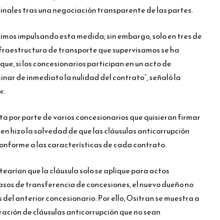
inales tras una negociación transparente de las partes.
nimos impulsando esta medida; sin embargo, solo en tres de
nfraestructura de transporte que supervisamos se ha
que, si los concesionarios participan en un acto de
nar de inmediato la nulidad del contrato”, señaló la
r.
a por parte de varios concesionarios que quisieran firmar
en hizo la salvedad de que las cláusulas anticorrupción
conforme a las características de cada contrato.
earían que la cláusula solo se aplique para actos
 casos de transferencia de concesiones, el nuevo dueño no
 del anterior concesionario. Por ello, Ositran se muestra a
oración de cláusulas anticorrupción que no sean