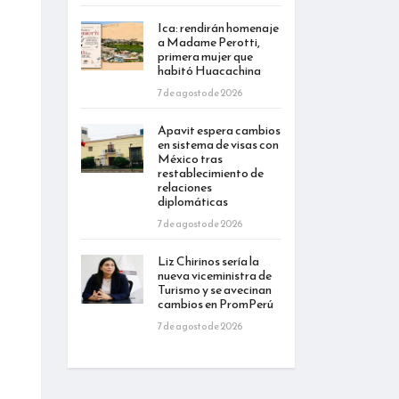
Ica: rendirán homenaje
a Madame Perotti,
primera mujer que
habitó Huacachina
7 de agosto de 2026
Apavit espera cambios
en sistema de visas con
México tras
restablecimiento de
relaciones
diplomáticas
7 de agosto de 2026
Liz Chirinos sería la
nueva viceministra de
Turismo y se avecinan
cambios en PromPerú
7 de agosto de 2026