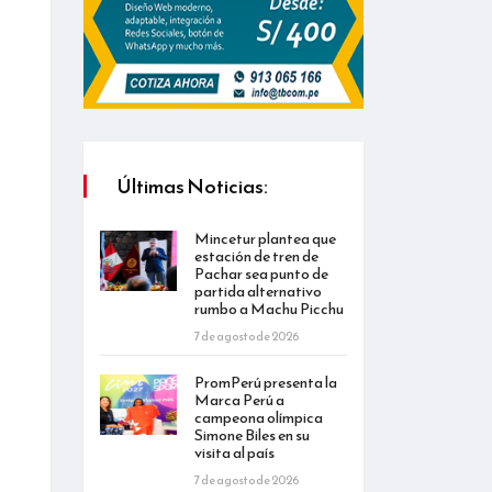
Últimas Noticias:
Mincetur plantea que
estación de tren de
Pachar sea punto de
partida alternativo
rumbo a Machu Picchu
7 de agosto de 2026
PromPerú presenta la
Marca Perú a
campeona olímpica
Simone Biles en su
visita al país
7 de agosto de 2026