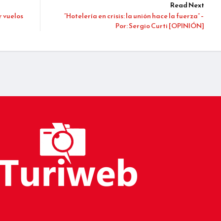
Read Next
r vuelos
“Hotelería en crisis: la unión hace la fuerza” –
Por: Sergio Curti [OPINIÓN]