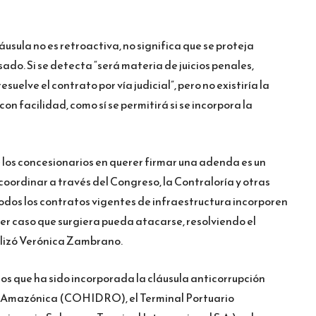
láusula no es retroactiva, no significa que se proteja
ado. Si se detecta “será materia de juicios penales,
suelve el contrato por vía judicial”, pero no existiría la
con facilidad, como sí se permitirá si se incorpora la
 los concesionarios en querer firmar una adenda es un
coordinar a través del Congreso, la Contraloría y otras
odos los contratos vigentes de infraestructura incorporen
ier caso que surgiera pueda atacarse, resolviendo el
lizó Verónica Zambrano.
los que ha sido incorporada la cláusula anticorrupción
a Amazónica (COHIDRO), el Terminal Portuario