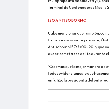
Multipropósito de Salaverry (Conces
Terminal de Contenedores Muelle Su
ISO ANTISOBORNO
Cabe mencionar que también, como p
transparencia en los procesos, Osit
Antisoborno ISO 37001-2016, que im
que se cometa ese delito durante el
“Creemos que la mejor manera de ev
todos evidenciamos lo que hacemos,
enfatizó la presidenta del ente reg