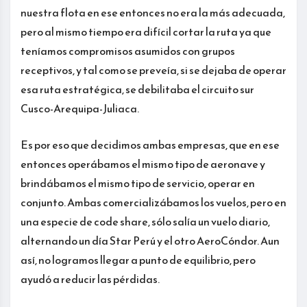
nuestra flota en ese entonces no era la más adecuada,
pero al mismo tiempo era difícil cortar la ruta ya que
teníamos compromisos asumidos con grupos
receptivos, y tal como se preveía, si se dejaba de operar
esa ruta estratégica, se debilitaba el circuito sur
Cusco-Arequipa-Juliaca.
Es por eso que decidimos ambas empresas, que en ese
entonces operábamos el mismo tipo de aeronave y
brindábamos el mismo tipo de servicio, operar en
conjunto. Ambas comercializábamos los vuelos, pero en
una especie de code share, sólo salía un vuelo diario,
alternando un día Star Perú y el otro AeroCóndor. Aun
así, no logramos llegar a punto de equilibrio, pero
ayudó a reducir las pérdidas.