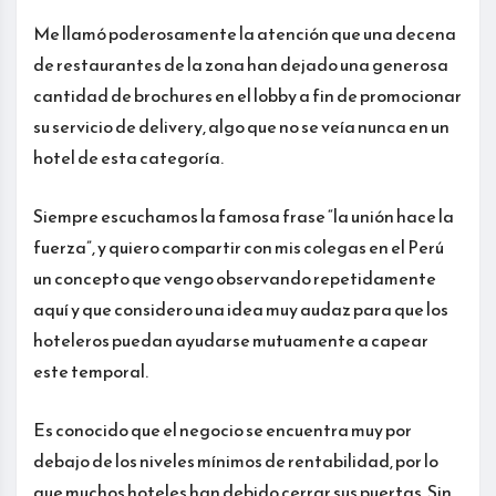
Me llamó poderosamente la atención que una decena
de restaurantes de la zona han dejado una generosa
cantidad de brochures en el lobby a fin de promocionar
su servicio de delivery, algo que no se veía nunca en un
hotel de esta categoría.
Siempre escuchamos la famosa frase “la unión hace la
fuerza”, y quiero compartir con mis colegas en el Perú
un concepto que vengo observando repetidamente
aquí y que considero una idea muy audaz para que los
hoteleros puedan ayudarse mutuamente a capear
este temporal.
Es conocido que el negocio se encuentra muy por
debajo de los niveles mínimos de rentabilidad, por lo
que muchos hoteles han debido cerrar sus puertas. Sin