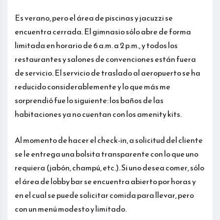
Es verano, pero el área de piscinas y jacuzzi se
encuentra cerrada. El gimnasio sólo abre de forma
limitada en horario de 6 a.m. a 2 p.m., y todos los
restaurantes y salones de convenciones están fuera
de servicio. El servicio de traslado al aeropuerto se ha
reducido considerablemente y lo que más me
sorprendió fue lo siguiente: los baños de las
habitaciones ya no cuentan con los amenity kits.
Al momento de hacer el check-in, a solicitud del cliente
se le entrega una bolsita transparente con lo que uno
requiera (jabón, champú, etc.). Si uno desea comer, sólo
el área de lobby bar se encuentra abierto por horas y
en el cual se puede solicitar comida para llevar, pero
con un menú modesto y limitado.