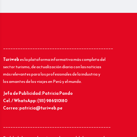
_____________________________________________
Turiweb
es la plataforma informativa más completa del
sector turismo, de actualización diaria con las noticias
más relevantes para los profesionales de la industria y
los amantes de los viajes en Perú y el mundo.
Jefa de Publicidad: Patricia Pando
Cel. / WhatsApp: (511) 986210180
Correo: patricia@turiweb.pe
____________________________________________