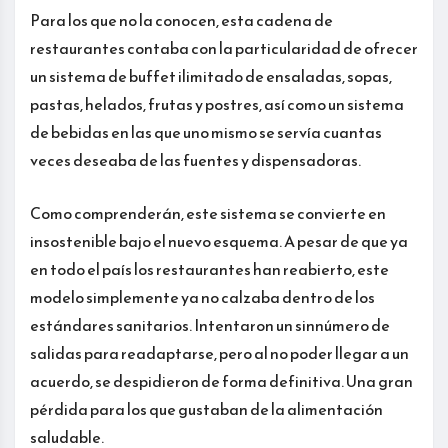
Para los que no la conocen, esta cadena de
restaurantes contaba con la particularidad de ofrecer
un sistema de buffet ilimitado de ensaladas, sopas,
pastas, helados, frutas y postres, así como un sistema
de bebidas en las que uno mismo se servía cuantas
veces deseaba de las fuentes y dispensadoras.
Como comprenderán, este sistema se convierte en
insostenible bajo el nuevo esquema. A pesar de que ya
en todo el país los restaurantes han reabierto, este
modelo simplemente ya no calzaba dentro de los
estándares sanitarios. Intentaron un sinnúmero de
salidas para readaptarse, pero al no poder llegar a un
acuerdo, se despidieron de forma definitiva. Una gran
pérdida para los que gustaban de la alimentación
saludable.