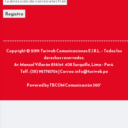
______________________________________________________
Copyright © 2019: Turiweb Comunicaciones E.I.R.L. – Todos los
derechos reservados.
Av. Manuel Villarán 856 Int. 408 Surquillo, Lima – Perú.
Telf.: (511) 987761704 | Correo: info@turiweb.pe
Powered by
TBCOM Comunicación 360°