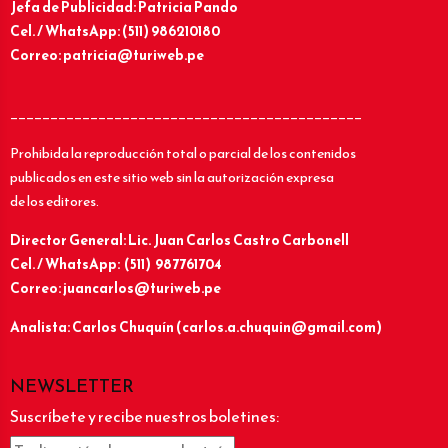
Jefa de Publicidad: Patricia Pando
Cel. / WhatsApp: (511) 986210180
Correo: patricia@turiweb.pe
____________________________________________
Prohibida la reproducción total o parcial de los contenidos
publicados en este sitio web sin la autorización expresa
de los editores.
Director General: Lic.
Juan Carlos Castro Carbonell
Cel. / WhatsApp: (511) 987761704
Correo: juancarlos@turiweb.pe
Analista: Carlos Chuquín (carlos.a.chuquin@gmail.com)
NEWSLETTER
Suscríbete y recibe nuestros boletines: