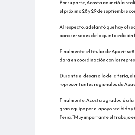
Por su parte, Acosta anunció la rea
el próximo 28 y 29 de septiembre con
Al respecto, adelantó que hay ofrec
para ser sedes de la quinta edición f
Finalmente, el titular de Apavit señ
dará en coordinación con los repre
Durante el desarrollo de la feria, 
representantes regionales de Apavi
Finalmente, Acosta agradeció a la d
gran equipo por el apoyo recibido y
Feria. “Muy importante el trabajo en