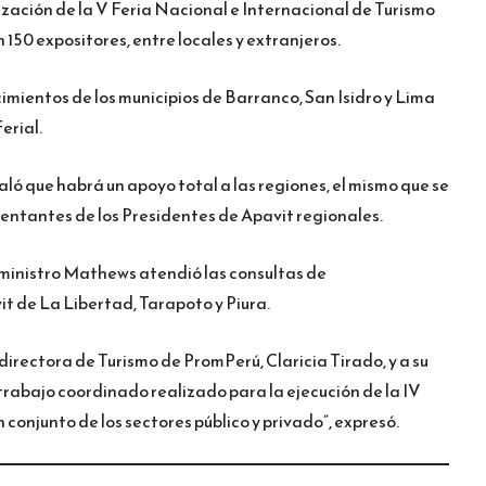
lización de la V Feria Nacional e Internacional de Turismo
 150 expositores, entre locales y extranjeros.
imientos de los municipios de Barranco, San Isidro y Lima
erial.
aló que habrá un apoyo total a las regiones, el mismo que se
sentantes de los Presidentes de Apavit regionales.
el ministro Mathews atendió las consultas de
t de La Libertad, Tarapoto y Piura.
irectora de Turismo de PromPerú, Claricia Tirado, y a su
 trabajo coordinado realizado para la ejecución de la IV
 conjunto de los sectores público y privado”, expresó.