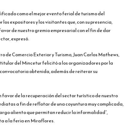
lificado como el mejor evento ferial de turismo del
los expositores y los visitantes que, con su presencia,
favor de nuestro gremio empresarial con el fin de dar
ctor, expresó.
ro de Comercio Exterior y Turismo, Juan Carlos Mathews,
o titular del Mincetur felicitó a los organizadores por la
n convocatoria obtenida, además de reiterar su
favor de la recuperación del sector turístico de nuestro
ediatas a fin de reflotar de una coyuntura muy complicada,
largo aliento que permitan reducir la informalidad”,
 a la feria en Miraflores.